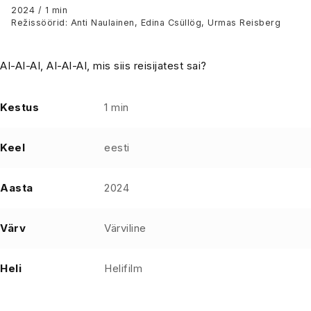
2024 / 1 min
Režissöörid: Anti Naulainen, Edina Csüllög, Urmas Reisberg
AI-AI-AI, AI-AI-AI, mis siis reisijatest sai?
Kestus
1 min
Keel
eesti
Aasta
2024
Värv
Värviline
Heli
Helifilm