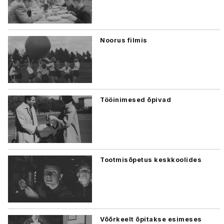
Noorus filmis
Tööinimesed õpivad
Tootmisõpetus keskkoolides
Võõrkeelt õpitakse esimeses