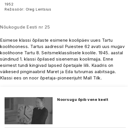
1952
Režissöör: Oleg Lentsius
Nõukogude Eesti nr 25
Esimese klassi õpilaste esimene koolipäev uues Tartu
koolihooness. Tartus aadressil Puiestee 62 avati uus mugav
koolihoone Tartu 8. Seitsmeklassilisele koolile. 1945. aastal
sündinud 1. klassi õpilased sisenemas koolimajja. Enne
esimest tundi kingivad lapsed õpetajale lilli. Kaadris on
väikesed pinginaabrid Maret ja Eda tutvumas aabitsaga.
Klassi ees on noor õpetaja-pioneerijuht Mall Tilk.
Noorsugu õpib vene keelt