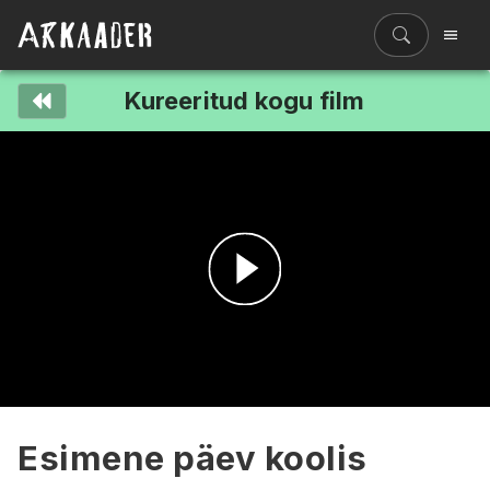
Kureeritud kogu film
Filmiriiul
Kureeritud kogud
Filmikaart
Ajajoon
Koolidele
Hinnad
Esita
ENG
video
Esimene päev koolis