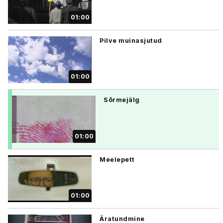
01:00
Pilve muinasjutud
01:00
Sõrmejälg
01:00
Meelepett
01:00
Äratundmine