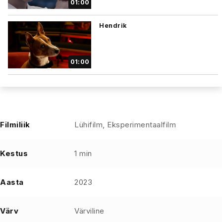
01:00
Hendrik
01:00
Filmiliik
Lühifilm, Eksperimentaalfilm
Kestus
1 min
Aasta
2023
Värv
Värviline