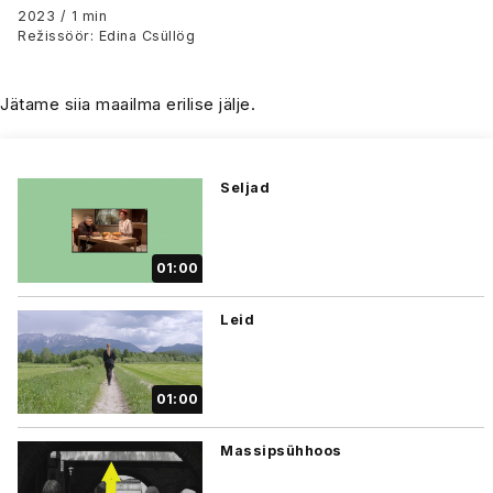
2023 / 1 min
Režissöör: Edina Csüllög
Jätame siia maailma erilise jälje.
Seljad
01:00
Leid
01:00
Massipsühhoos