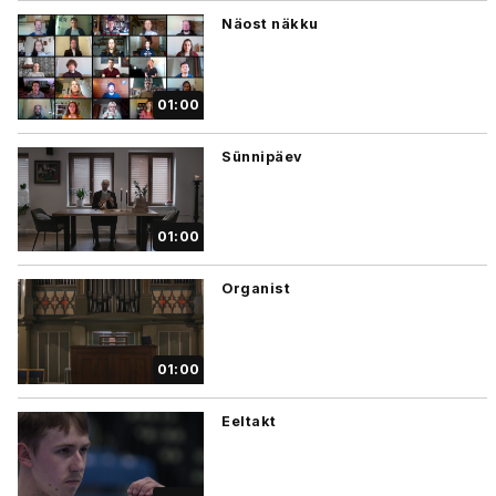
Näost näkku
01:00
Sünnipäev
01:00
Organist
01:00
Eeltakt