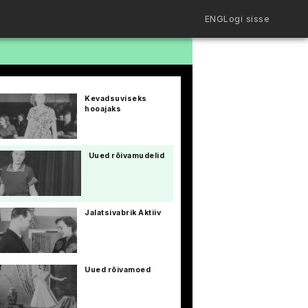
ENG
Logi sisse
Filmiriiul
Kureeritud kogud
Filmikaart
Kevadsuviseks
Ajajoon
hooajaks
Koolidele
Hinnad
ENG
Uued rõivamudelid
Jalatsivabrik Aktiiv
Uued rõivamoed