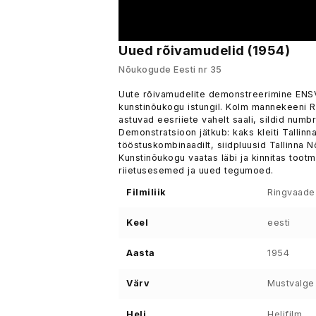
Uued rõivamudelid (1954)
Nõukogude Eesti nr 35
Uute rõivamudelite demonstreerimine ENSV 
kunstinõukogu istungil. Kolm mannekeeni 
astuvad eesriiete vahelt saali, sildid num
Demonstratsioon jätkub: kaks kleiti Tallinn
tööstuskombinaadilt, siidpluusid Tallinna 
Kunstinõukogu vaatas läbi ja kinnitas toot
riietusesemed ja uued tegumoed.
Filmiliik
Ringvaade
Keel
eesti
Aasta
1954
Värv
Mustvalge
Heli
Helifilm