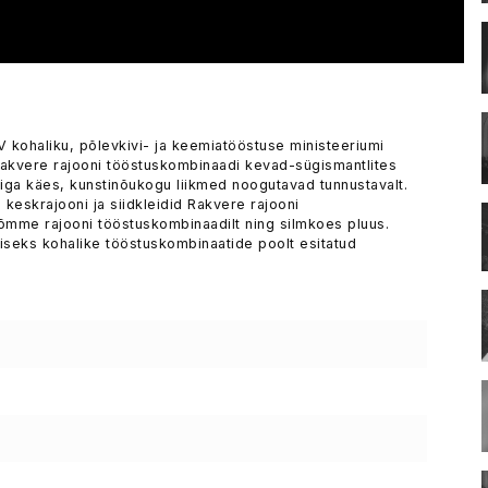
kohaliku, põlevkivi- ja keemiatööstuse ministeeriumi
Rakvere rajooni tööstuskombinaadi kevad-sügismantlites
briga käes, kunstinõukogu liikmed noogutavad tunnustavalt.
a keskrajooni ja siidkleidid Rakvere rajooni
Nõmme rajooni tööstuskombinaadilt ning silmkoes pluus.
miseks kohalike tööstuskombinaatide poolt esitatud