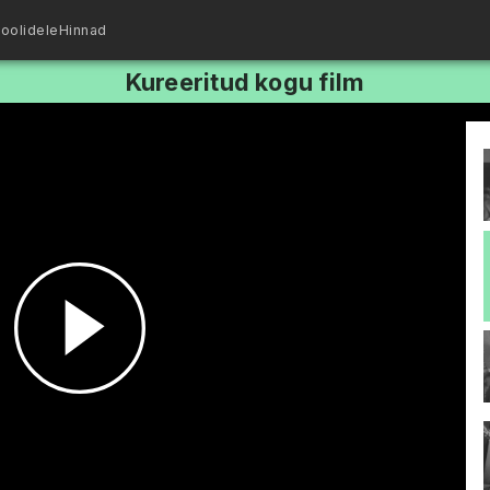
oolidele
Hinnad
Kureeritud kogu film
Esita
video