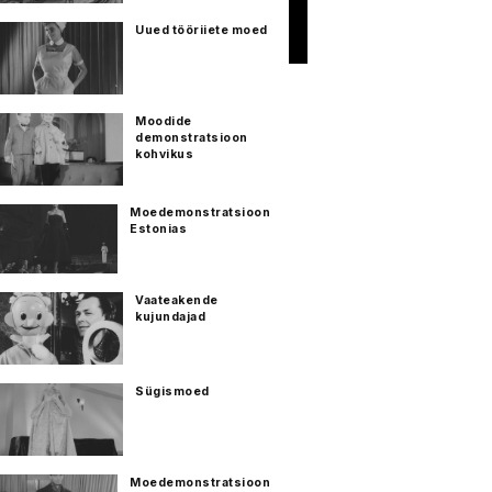
Uued tööriiete moed
Moodide
demonstratsioon
kohvikus
Moedemonstratsioon
Estonias
Vaateakende
kujundajad
Sügismoed
Moedemonstratsioon