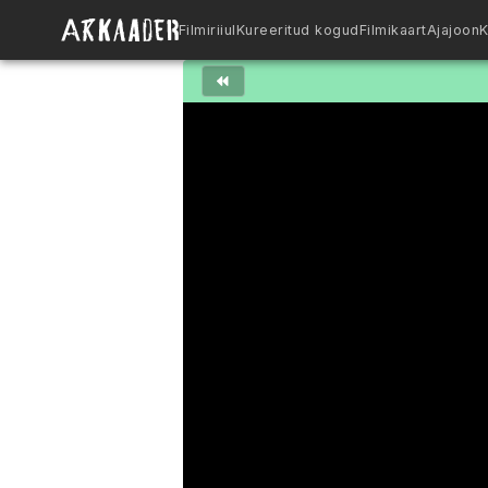
Filmiriiul
Kureeritud kogud
Filmikaart
Ajajoon
K