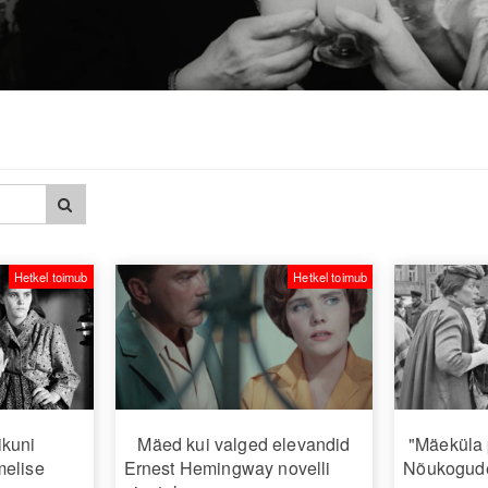
Hetkel toimub
Hetkel toimub
kuni
Mäed kui valged elevandid
"Mäeküla 
melise
Ernest Hemingway novelli
Nõukogude