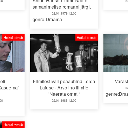
Anton Hansen Tammsaare
00
0
samanimelise romaani järgi.
02.01.1979 12:00
genre:Draama
Hetkel toimub
Hetkel toimub
eti
Filmifestivali peaauhind Leida
Varas
"Kasuema"
Laiuse - Arvo Iho filmile
0
"Naerata ometi"
genre:Dr
00
02.01.1986 12:00
Hetkel toimub