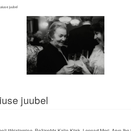
aiuse juubel
iuse juubel
eli tähistamine. Režissöör Kaljo Kiisk, Lennart Meri, Arvo Iho j