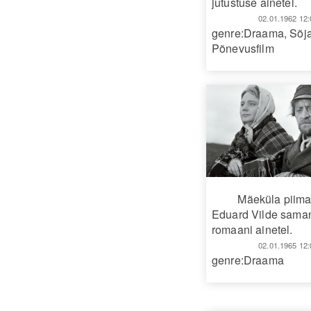
jutustuse ainetel.
02.01.1962 12:
genre:Draama
,
Sõja
Põnevusfilm
Mäeküla piim
Eduard Vilde sama
romaani ainetel.
02.01.1965 12:
genre:Draama