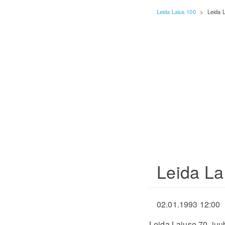
Leida Laius 100
>
Leida L
Leida La
02.01.1993 12:00
Leida Laiuse 70. juub