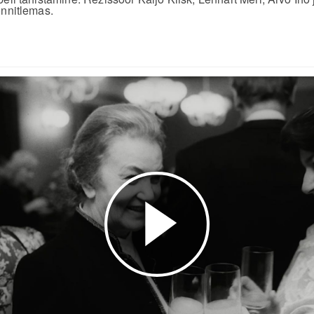
õnnitlemas.
Esita
video