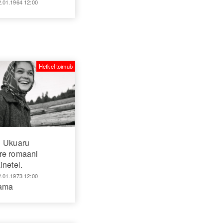
2.01.1964 12:00
Hetkel toimub
Ukuaru
re romaani
inetel.
2.01.1973 12:00
aama