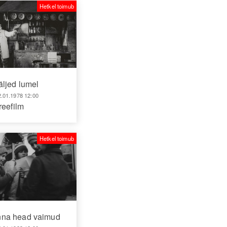
Hetkel toimub
äljed lumel
2.01.1978 12:00
reefilm
Hetkel toimub
nna head vaimud