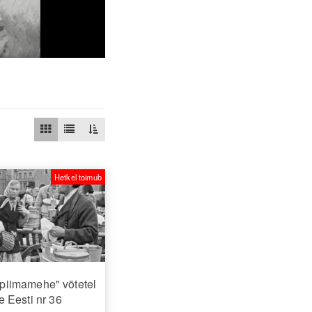
Hetkel toimub
piimamehe" võtetel
 Eesti nr 36