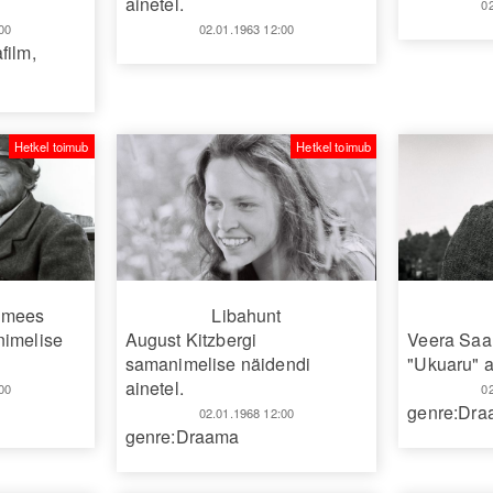
ainetel.
0
00
02.01.1963 12:00
film
,
Hetkel toimub
Hetkel toimub
amees
Libahunt
nimelise
August Kitzbergi
Veera Saa
samanimelise näidendi
"Ukuaru" a
ainetel.
00
0
genre:Dr
02.01.1968 12:00
genre:Draama