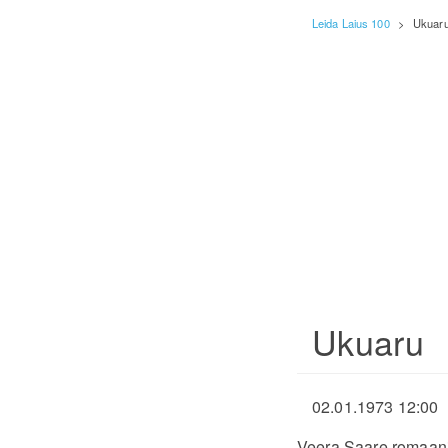
Leida Laius 100
>
Ukuar
Ukuaru
02.01.1973 12:00
Veera Saare romaani