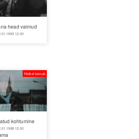
nna head vaimud
2.01.1983 12:00
Hetkel toimub
tatud kohtumine
2.01.1988 12:00
aama