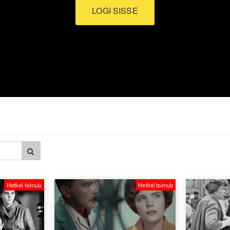
LOGI SISSE
Hetkel toimub
Hetkel toimub