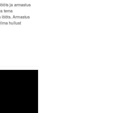
 lõõts ja armastus
ra tema
s lõõts. Armastus
ilma hullust