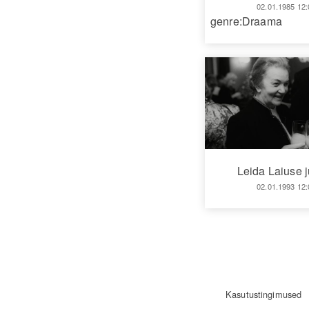
02.01.1985 12:
genre:Draama
Leida Laiuse 
02.01.1993 12:
Kasutustingimused