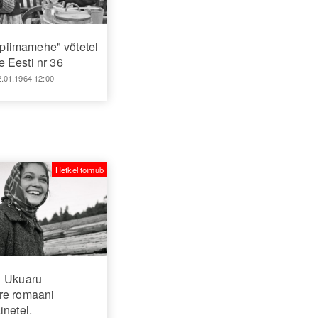
piimamehe" võtetel
 Eesti nr 36
2.01.1964 12:00
Hetkel toimub
Ukuaru
re romaani
inetel.