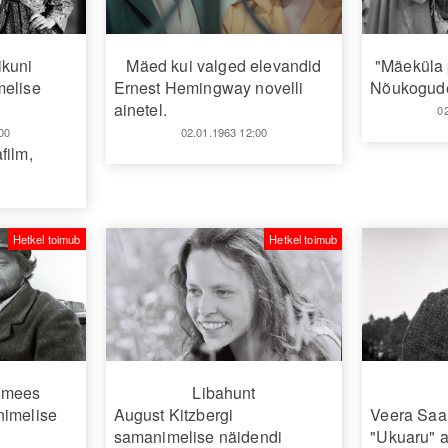
kuni
Mäed kui valged elevandid
"Mäeküla 
melise
Ernest Hemingway novelli
Nõukogude
ainetel.
0
00
02.01.1963 12:00
film
,
Hetkel toimub
Hetkel toimub
amees
Libahunt
nimelise
August Kitzbergi
Veera Saa
samanimelise näidendi
"Ukuaru" a