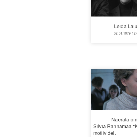
Leida Lai
02.01.1979 12:
Naerata om
Silvia Rannamaa 
motiividel.