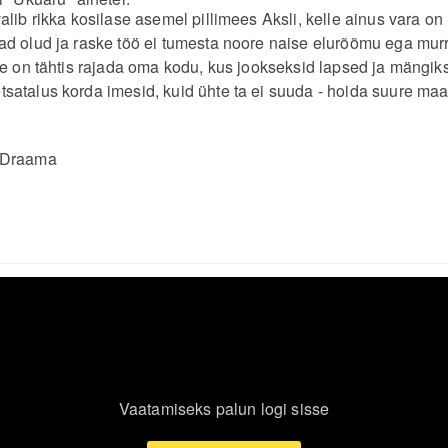
lib rikka kosilase asemel pillimees Aksli, kelle ainus vara on
d olud ja raske töö ei tumesta noore naise elurõõmu ega mur
le on tähtis rajada oma kodu, kus jookseksid lapsed ja mängik
atalus korda imesid, kuid ühte ta ei suuda - hoida suure maa
:Draama
Vaatamiseks palun logi sisse