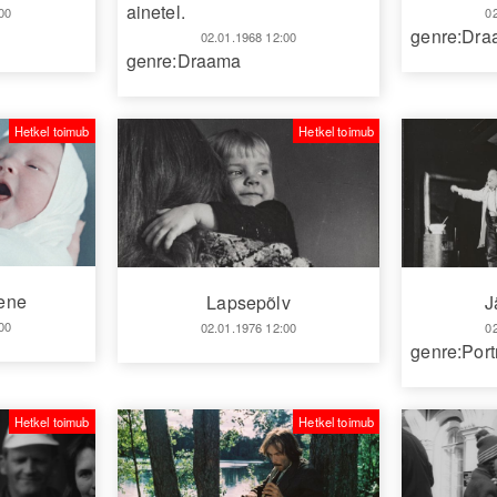
ainetel.
00
0
genre:Dr
02.01.1968 12:00
genre:Draama
Hetkel toimub
Hetkel toimub
ene
Lapsepõlv
J
00
02.01.1976 12:00
0
genre:Port
Hetkel toimub
Hetkel toimub