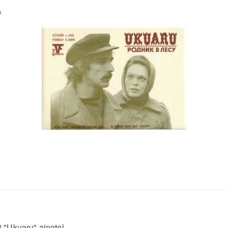
u
 "Ukuaru" ainetel.