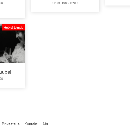
00
02.01.1986 12:00
Hetkel toimub
juubel
00
Privaatsus
Kontakt
Abi