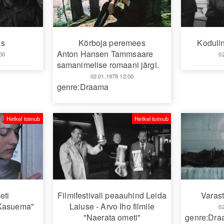
us
Kõrboja peremees
Koduli
Anton Hansen Tammsaare
00
0
samanimelise romaani järgi.
02.01.1979 12:00
genre:Draama
Hetkel toimub
Hetkel toimub
eti
Filmifestivali peaauhind Leida
Varas
"Kasuema"
Laiuse - Arvo Iho filmile
0
"Naerata ometi"
genre:Dr