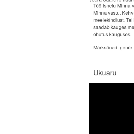
Töölisneiu Minna va
Minna vastu. Kehva
meelekindlust. Tal
saadab kauges mets
ohutus kauguses.
Märksõnad:
genre
Ukuaru