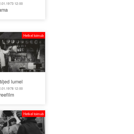
2.01.1973 12:00
aama
Hetkel toimub
äljed lumel
2.01.1978 12:00
reefilm
Hetkel toimub