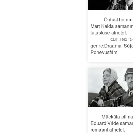
Õhtust hommi
Mart Kalda samani
jutustuse ainetel.
02.01.1962 12:
genre:Draama
,
Sõja
Põnevusfilm
Mäeküla piim
Eduard Vilde sama
romaani ainetel.