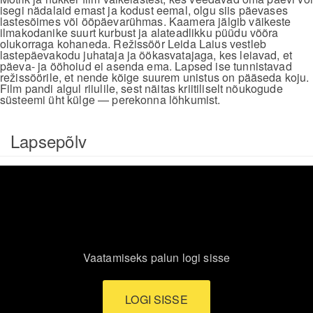
isegi nädalaid emast ja kodust eemal, olgu siis päevases
lastesõimes või ööpäevarühmas. Kaamera jälgib väikeste
ilmakodanike suurt kurbust ja alateadlikku püüdu võõra
olukorraga kohaneda. Režissöör Leida Laius vestleb
lastepäevakodu juhataja ja öökasvatajaga, kes leiavad, et
päeva- ja ööhoiud ei asenda ema. Lapsed ise tunnistavad
režissöörile, et nende kõige suurem unistus on pääseda koju.
Film pandi algul riiulile, sest näitas kriitiliselt nõukogude
süsteemi üht külge — perekonna lõhkumist.
Lapsepõlv
Vaatamiseks palun logi sisse
LOGI SISSE