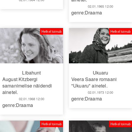
02.01.1965 12:00
genre:Draama
Hetkel toimub
Hetkel toimub
Libahunt
Ukuaru
August Kitzbergi
Veera Saare romaani
samanimelise näidendi
"Ukuaru" ainetel.
ainetel.
02.01.1973 12:00
genre:Draama
02.01.1968 12:00
genre:Draama
Hetkel toimub
Hetkel toimub