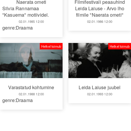
Naerata ometi
Filmifestivali peaauhind
Silvia Rannamaa
Leida Laiuse - Arvo Iho
"Kasuema" motiividel.
filmile "Naerata ometi"
02.01.1985 12:00
02.01.1986 12:00
genre:Draama
Hetkel toimub
Hetkel toimub
Varastatud kohtumine
Leida Laiuse juubel
02.01.1988 12:00
02.01.1993 12:00
genre:Draama