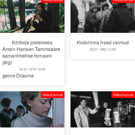
Kõrboja peremees
Kodulinna head vaimud
Anton Hansen Tammsaare
02.01.1983 12:00
samanimelise romaani
järgi.
02.01.1979 12:00
genre:Draama
Hetkel toimub
Hetkel toimub