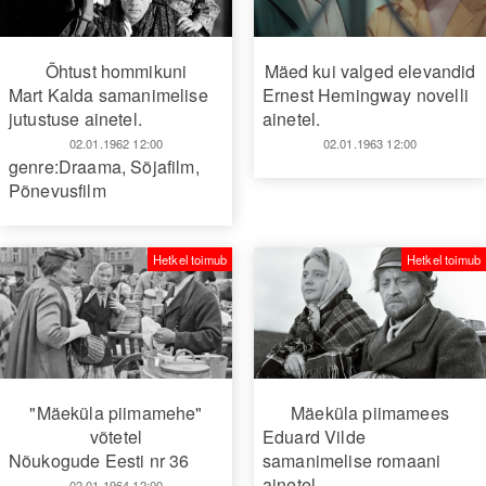
Õhtust hommikuni
Mäed kui valged elevandid
Mart Kalda samanimelise
Ernest Hemingway novelli
jutustuse ainetel.
ainetel.
02.01.1962 12:00
02.01.1963 12:00
genre:Draama
,
Sõjafilm
,
Põnevusfilm
Hetkel toimub
Hetkel toimub
"Mäeküla piimamehe"
Mäeküla piimamees
võtetel
Eduard Vilde
Nõukogude Eesti nr 36
samanimelise romaani
ainetel.
02.01.1964 12:00