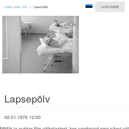
Leida Laius 100
>
Lapsepõlv
LOGI SISSE
Lapsepõlv
02.01.1976 12:00
Mõtlik ja nukker film väikelastest, kes veedavad oma päevi või