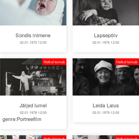
Sündis inimene
Lapsepõlv
02.01.1975 12:00
02.01.1976 12:00
Hetkel toimub
Hetkel toimub
Leida Laius
Jäljed lumel
02.01.1979 12:00
02.01.1978 12:00
genre:Portreefilm
Hetkel toimub
Hetkel toimub