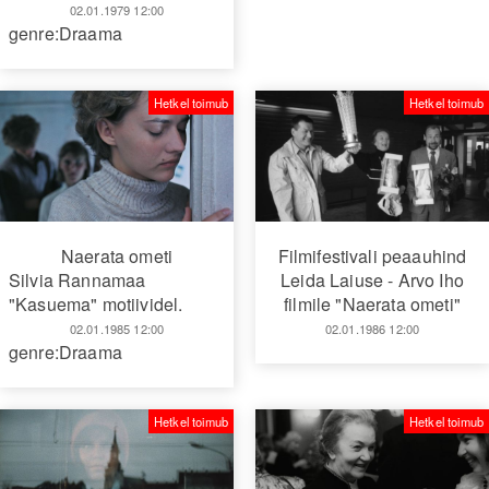
02.01.1979 12:00
genre:Draama
Hetkel toimub
Hetkel toimub
Naerata ometi
Filmifestivali peaauhind
Silvia Rannamaa
Leida Laiuse - Arvo Iho
"Kasuema" motiividel.
filmile "Naerata ometi"
02.01.1985 12:00
02.01.1986 12:00
genre:Draama
Hetkel toimub
Hetkel toimub