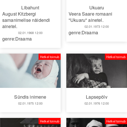
Libahunt
Ukuaru
August Kitzbergi
Veera Saare romaani
samanimelise näidendi
"Ukuaru" ainetel.
ainetel.
02.01.1973 12:00
genre:Draama
02.01.1968 12:00
genre:Draama
Hetkel toimub
Hetkel toimub
Sündis inimene
Lapsepõlv
02.01.1975 12:00
02.01.1976 12:00
Hetkel toimub
Hetkel toimub