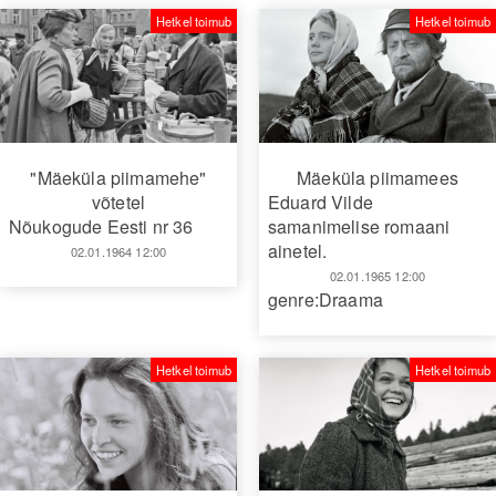
Hetkel toimub
Hetkel toimub
"Mäeküla piimamehe"
Mäeküla piimamees
võtetel
Eduard Vilde
Nõukogude Eesti nr 36
samanimelise romaani
ainetel.
02.01.1964 12:00
02.01.1965 12:00
genre:Draama
Hetkel toimub
Hetkel toimub