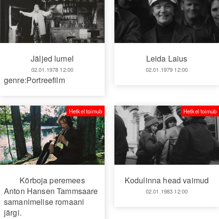
Leida Laius
Jäljed lumel
02.01.1979 12:00
02.01.1978 12:00
genre:Portreefilm
Hetkel toimub
Hetkel toimub
Kõrboja peremees
Kodulinna head vaimud
Anton Hansen Tammsaare
02.01.1983 12:00
samanimelise romaani
järgi.