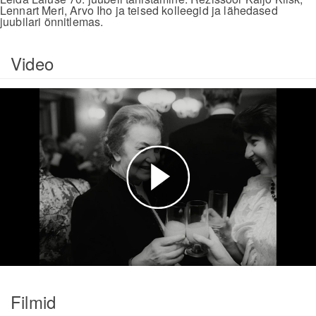
Lennart Meri, Arvo Iho ja teised kolleegid ja lähedased
juubilari õnnitlemas.
Video
Esita
video
Filmid