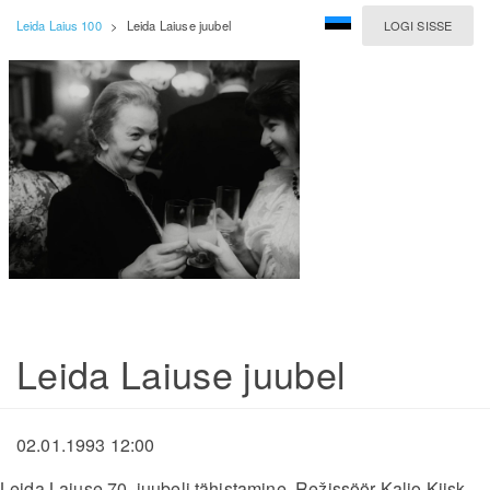
Leida Laius 100
>
Leida Laiuse juubel
LOGI SISSE
Leida Laiuse juubel
02.01.1993 12:00
Leida Laiuse 70. juubeli tähistamine. Režissöör Kaljo Kiisk,