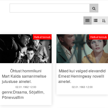
Hetkel toimub
Hetkel toimub
Õhtust hommikuni
Mäed kui valged elevandid
Mart Kalda samanimelise
Ernest Hemingway novelli
jutustuse ainetel.
ainetel.
02.01.1962 12:00
02.01.1963 12:00
genre:Draama
,
Sõjafilm
,
Põnevusfilm