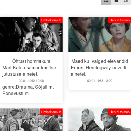
Hetkel toimub
Hetkel toimub
Õhtust hommikuni
Mäed kui valged elevandid
Mart Kalda samanimelise
Ernest Hemingway novelli
jutustuse ainetel.
ainetel.
02.01.1962 12:00
02.01.1963 12:00
genre:Draama
,
Sõjafilm
,
Põnevusfilm
Hetkel toimub
Hetkel toimub