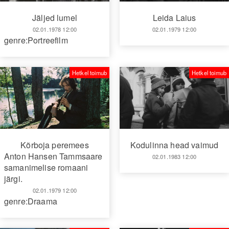
Leida Laius
Jäljed lumel
02.01.1979 12:00
02.01.1978 12:00
genre:Portreefilm
Hetkel toimub
Hetkel toimub
Kõrboja peremees
Kodulinna head vaimud
Anton Hansen Tammsaare
02.01.1983 12:00
samanimelise romaani
järgi.
02.01.1979 12:00
genre:Draama