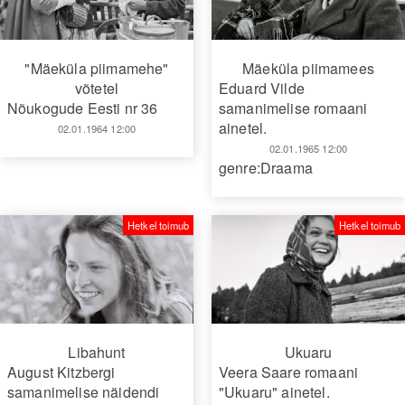
"Mäeküla piimamehe"
Mäeküla piimamees
võtetel
Eduard Vilde
Nõukogude Eesti nr 36
samanimelise romaani
ainetel.
02.01.1964 12:00
02.01.1965 12:00
genre:Draama
Hetkel toimub
Hetkel toimub
Libahunt
Ukuaru
August Kitzbergi
Veera Saare romaani
samanimelise näidendi
"Ukuaru" ainetel.