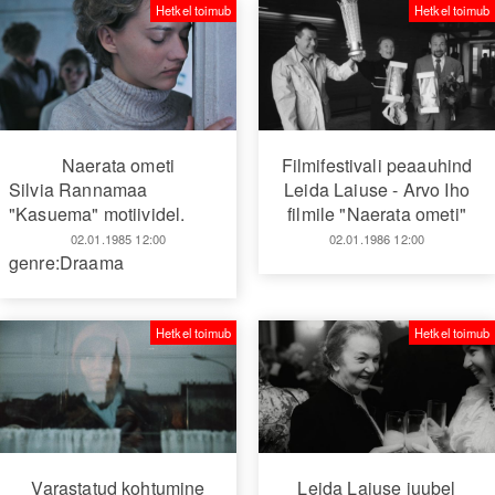
Hetkel toimub
Hetkel toimub
Naerata ometi
Filmifestivali peaauhind
Silvia Rannamaa
Leida Laiuse - Arvo Iho
"Kasuema" motiividel.
filmile "Naerata ometi"
02.01.1985 12:00
02.01.1986 12:00
genre:Draama
Hetkel toimub
Hetkel toimub
Varastatud kohtumine
Leida Laiuse juubel