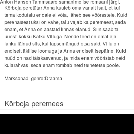
Anton Hansen Tammsaare samanimelise romaani järgi.
Kõrboja peretütar Anna kuuleb oma vanalt isalt, et kui
tema kodutalu endale ei võta, läheb see võõrastele. Kuid
perenaisest üksi on vähe, talu vajab ka peremeest, seda
enam, et Anna on aastaid linnas elanud. Siin saab ta
uuesti kokku Katku Villuga. Nende teed on omal ajal
lahku läinud siis, kui lapsemängud otsa said. Villu on
endiselt äkilise loomuga ja Anna endiselt isepäine. Kuid
nüüd on nad täiskasvanud, ja mida enam võõristab neid
külarahvas, seda enam tõmbab neid teineteise poole.
Märksõnad:
genre:Draama
Kõrboja peremees