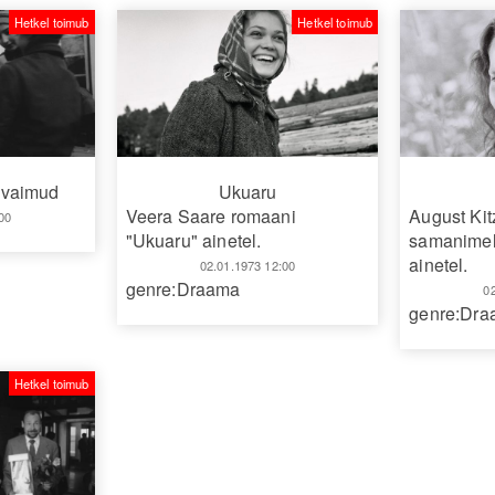
Hetkel toimub
Hetkel toimub
 vaimud
Ukuaru
Veera Saare romaani
August Kit
00
"Ukuaru" ainetel.
samanimel
ainetel.
02.01.1973 12:00
genre:Draama
0
genre:Dr
Hetkel toimub