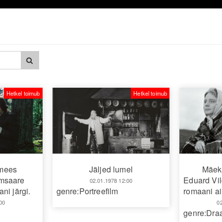
Hetkel toimub
Hetkel toimub
emees
Mäek
Jäljed lumel
msaare
Eduard Vi
02.01.1978 12:00
ni järgi.
romaani ai
genre:Portreefilm
00
0
genre:Dr