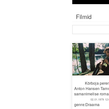
Filmid
Kõrboja per
Anton Hansen Tam
samanimelise romaa
02.01.1979 12:
genre:Draama