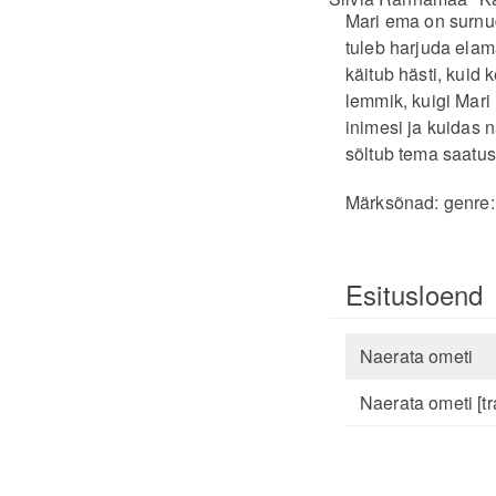
Mari ema on surnud
tuleb harjuda elam
käitub hästi, kuid 
lemmik, kuigi Mari
inimesi ja kuidas 
sõltub tema saatus
Märksõnad:
genre
Esitusloend
Naerata ometi
Naerata ometi [tra