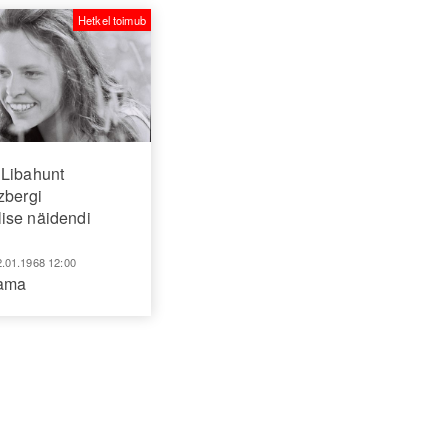
Hetkel toimub
Libahunt
zbergi
ise näidendi
2.01.1968 12:00
aama