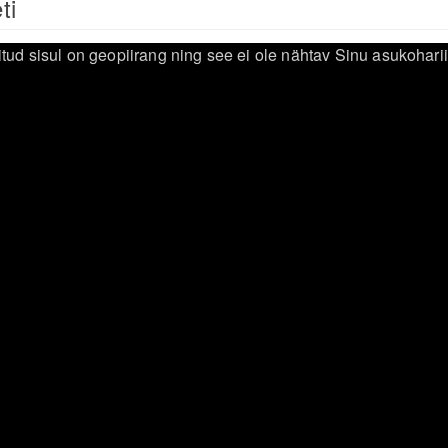
ti
itud sisul on geopiirang ning see ei ole nähtav Sinu asukoharii