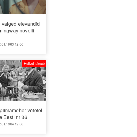
 valged elevandid
mingway novelli
2.01.1963 12:00
Hetkel toimub
piimamehe" võtetel
 Eesti nr 36
2.01.1964 12:00