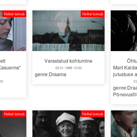
Hetkel toimub
Hetkel toimub
eti
Varastatud kohtumine
Õhtu
"Kasuema"
Mart Kald
02.01.1988 12:00
genre:Draama
jutustuse a
00
0
genre:Dr
Põnevusfi
Hetkel toimub
Hetkel toimub