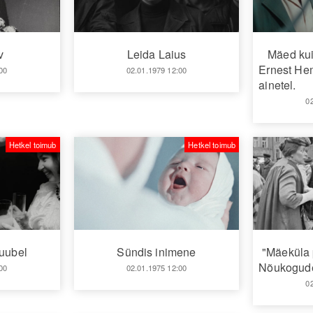
Leida Laius
Mäed kui
v
Ernest He
02.01.1979 12:00
00
ainetel.
0
Hetkel toimub
Hetkel toimub
juubel
Sündis inimene
"Mäeküla 
Nõukogude
00
02.01.1975 12:00
0