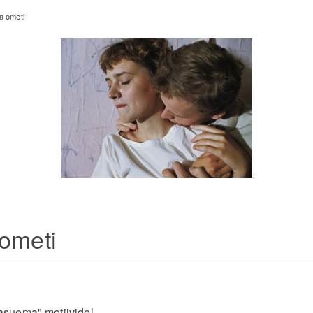
a ometi
ometi
suema" motiividel.