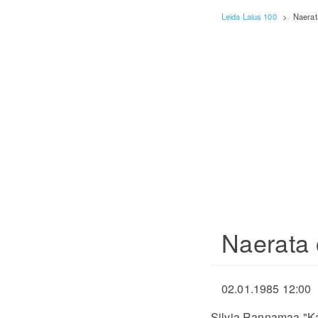
Leida Laius 100
>
Naerat
Naerata 
02.01.1985 12:00
Silvia Rannamaa "Ka