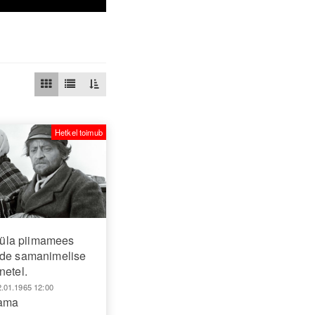
Hetkel toimub
üla piimamees
lde samanimelise
netel.
2.01.1965 12:00
aama