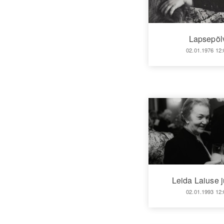
Lapsepõl
02.01.1976 12:
Leida Laiuse 
02.01.1993 12: