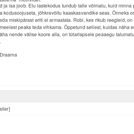
 ja isa joob. Elu lastekodus tundub talle võimatu, kuid minna 
a kodusoojuseta, jõhkravõitu kaaskasvandike seas. Õnneks on
keda miskipärast eriti ei armastata. Robi, kes rikub reegleid, on
 meelest peaks teda vihkama. Õppetund sellest, kuidas näha e
näha nende välise koore alla, on tütarlapsele peaaegu talumatu,
.
:Draama
iler]