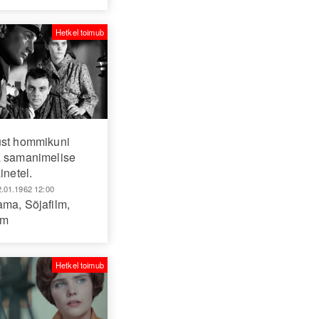
Hetkel toimub
st hommikuni
a samanimelise
inetel.
2.01.1962 12:00
aama
,
Sõjafilm
,
lm
Hetkel toimub