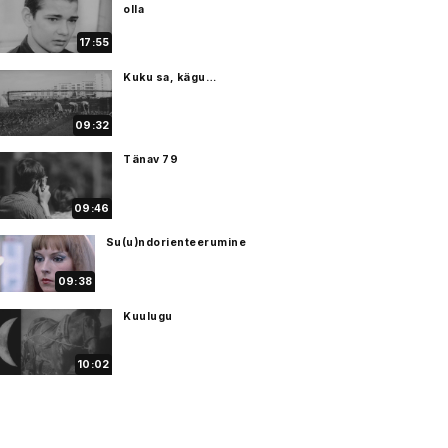
olla
17:55
Kuku sa, kägu…
09:32
Tänav 79
09:46
Su(u)ndorienteerumine
09:38
Kuulugu
10:02