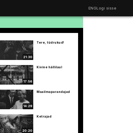
ENG
Logi sisse
Filmiriiul
Kureeritud kogud
Filmikaart
Tere, tüdrukud!
Ajajoon
Koolidele
Hinnad
21:30
ENG
Kivine hällilaul
17:56
Maailmaparandajad
14:29
Ketrajad
20:20