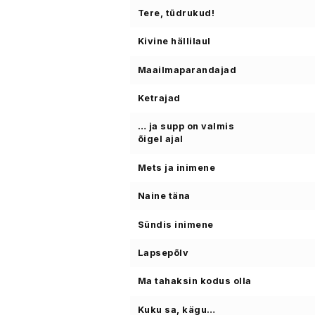
Tere, tüdrukud!
Kivine hällilaul
Maailmaparandajad
Ketrajad
… ja supp on valmis
õigel ajal
Mets ja inimene
Naine täna
Sündis inimene
Lapsepõlv
Ma tahaksin kodus olla
Kuku sa, kägu…