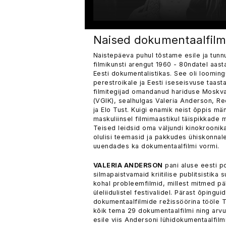
Naised dokumentaalfilm
Naistepäeva puhul tõstame esile ja tunn
filmikunsti arengut 1960 - 80ndatel aas
Eesti dokumentalistikas. See oli looming
perestroikale ja Eesti iseseisvuse taast
filmitegijad omandanud hariduse Moskvas,
(VGIK), sealhulgas Valeria Anderson, Ree
ja Elo Tust. Kuigi enamik neist õppis mä
maskuliinsel filmimaastikul täispikkade
Teised leidsid oma väljundi kinokroonik
olulisi teemasid ja pakkudes ühiskonnale
uuendades ka dokumentaalfilmi vormi.
VALERIA ANDERSON
pani aluse eesti po
silmapaistvamaid kriitilise publitsistik
kohal probleemfilmid, millest mitmed pälv
üleliidulistel festivalidel. Pärast õpingu
dokumentaalfilmide režissöörina tööle Ta
kõik tema 29 dokumentaalfilmi ning arvu
esile viis Andersoni lühidokumentaalfilm