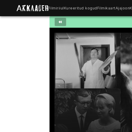
Filmiriiul
Kureeritud kogud
Filmikaart
Ajajoon
K