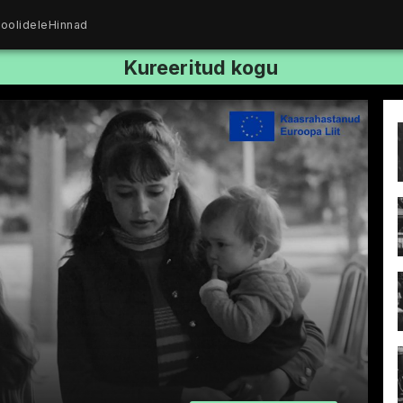
oolidele
Hinnad
Kureeritud kogu