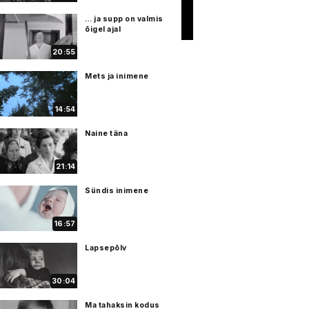
… ja supp on valmis
õigel ajal
20:55
Mets ja inimene
14:54
Naine täna
21:14
Sündis inimene
16:57
Lapsepõlv
30:04
Ma tahaksin kodus