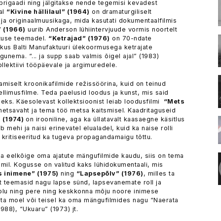
rigaadi ning jälgitakse nende tegemisi kevadest
al
“Kivine hällilaul” (1964)
on dramaturgiliselt
 ja originaalmuusikaga, mida kasutati dokumentaalfilmis
 (1966)
uurib Anderson lühiintervjuude vormis noortelt
stuse teemadel.
“Ketrajad” (1976)
on 70-ndate
us Balti Manufaktuuri ülekoormusega ketrajate
gunema. “... ja supp saab valmis õigel ajal” (1983)
llektiivi tööpäevale ja argimuredele.
amiselt kroonikafilmide režissöörina, kuid on teinud
llimusfilme. Teda paelusid loodus ja kunst, mis said
ks. Käesolevast kollektsioonist leiab loodusfilmi
“Mets
metsavaht ja tema töö metsa kaitsmisel. Kaadritaguseid
 (1974)
on irooniline, aga ka üllatavalt kaasaegne käsitlus
 mehi ja naisi erinevatel elualadel, kuid ka naise rolli
mi kritiseeritud ka tugeva propagandamaigu tõttu.
na eelkõige oma ajatute mängufilmide kaudu, siis on tema
lmil. Kogusse on valitud kaks lühidokumentaali, mis
s inimene” (1975)
ning
“Lapsepõlv” (1976)
, milles ta
selt teemasid nagu lapse sünd, lapsevanemate roll ja
aolu ning pere ning keskkonna mõju noore inimese
ta moel või teisel ka oma mängufilmides nagu “Naerata
988), “Ukuaru” (1973) jt.