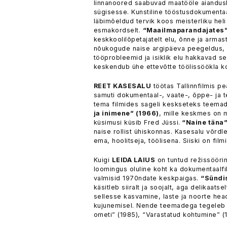
linnanoored saabuvad maatööle aiandusb
sügisesse. Kunstiline tööstusdokumenta
läbimõeldud tervik koos meisterliku heli
esmakordselt.
“Maailmaparandajates”
keskkoolilõpetajatelt elu, õnne ja arma
nõukogude naise argipäeva peegeldus, k
tööprobleemid ja isiklik elu hakkavad se
keskendub ühe ettevõtte töölissöökla ko
REET KASESALU
töötas Tallinnfilmis pe
samuti dokumentaal-, vaate-, õppe- ja te
tema filmides sageli keskseteks teemade
ja inimene” (1966)
, mille keskmes on 
küsimusi küsib Fred Jüssi.
“Naine täna”
naise rollist ühiskonnas. Kasesalu võrdleb
ema, hoolitseja, töölisena. Siiski on fil
Kuigi
LEIDA LAIUS
on tuntud režissööri
loomingus oluline koht ka dokumentaalfi
valmisid 1970ndate keskpaigas.
“Sündi
käsitleb siiralt ja soojalt, aga delikaat
sellesse kasvamine, laste ja noorte he
kujunemisel. Nende teemadega tegeleb 
ometi” (1985), “Varastatud kohtumine” (1