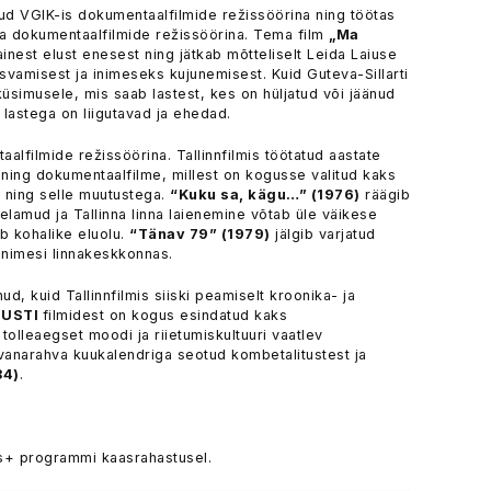
d VGIK-is dokumentaalfilmide režissöörina ning töötas
 ka dokumentaalfilmide režissöörina. Tema film
„Ma
nest elust enesest ning jätkab mõtteliselt Leida Laiuse
svamisest ja inimeseks kujunemisest. Kuid Guteva-Sillarti
simusele, mis saab lastest, kes on hüljatud või jäänud
 lastega on liigutavad ja ehedad.
alfilmide režissöörina. Tallinnfilmis töötatud aastate
 ning dokumentaalfilme, millest on kogusse valitud kaks
a ning selle muutustega.
“Kuku sa, kägu…” (1976)
räägib
lamud ja Tallinna linna laienemine võtab üle väikese
b kohalike eluolu.
“Tänav 79” (1979)
jälgib varjatud
inimesi linnakeskkonnas.
d, kuid Tallinnfilmis siiski peamiselt kroonika- ja
TUSTI
filmidest on kogus esindatud kaks
tolleaegset moodi ja riietumiskultuuri vaatlev
vanarahva kuukalendriga seotud kombetalitustest ja
84)
.
s+ programmi kaasrahastusel.