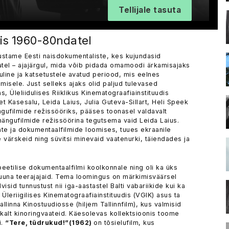
Tellijale tasuta
is 1960-80ndatel
ustame Eesti naisdokumentaliste, kes kujundasid
tatel – ajajärgul, mida võib pidada omamoodi ärkamisajaks
uline ja katsetustele avatud periood, mis eelnes
amisele. Just selleks ajaks olid paljud tulevased
 Üleliidulises Riiklikus Kinematograafiainstituudis
t Kasesalu, Leida Laius, Julia Guteva-Sillart, Heli Speek
ngufilmide režissööriks, pääses toonasel valdavalt
 mängufilmide režissöörina tegutsema vaid Leida Laius.
ate ja dokumentaalfilmide loomises, tuues ekraanile
 värskeid ning süvitsi minevaid vaatenurki, täiendades ja
eetilise dokumentaalfilmi koolkonnale ning oli ka üks
a suuna teerajajaid. Tema loomingus on märkimisväärsel
isid tunnustust nii iga-aastastel Balti vabariikide kui ka
id Üleriigilises Kinematograafiainstituudis (VGIK) asus ta
llinna Kinostuudiosse (hiljem Tallinnfilm), kus valmisid
kalt kinoringvaateid. Käesolevas kollektsioonis toome
i.
“Tere, tüdrukud!”(1962)
on tõsielufilm, kus