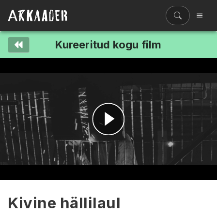
Kureeritud kogu film
Filmiriiul
Kureeritud kogud
Filmikaart
Ajajoon
Koolidele
Hinnad
Esita
ENG
video
Kivine hällilaul