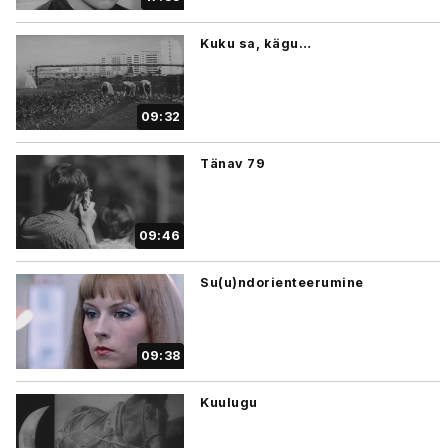
Kuku sa, kägu…
09:32
Tänav 79
09:46
Su(u)ndorienteerumine
09:38
Kuulugu