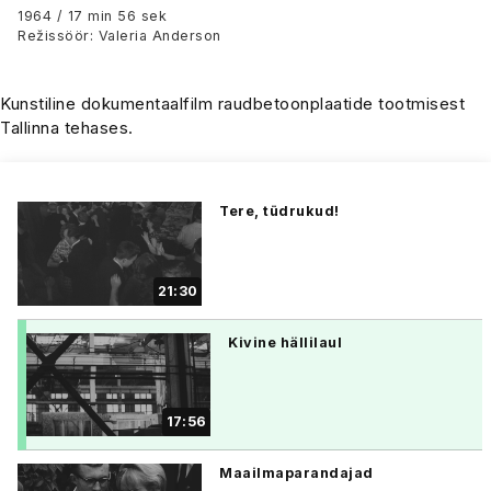
1964 / 17 min 56 sek
Režissöör: Valeria Anderson
Kunstiline dokumentaalfilm raudbetoonplaatide tootmisest
Tallinna tehases.
Tere, tüdrukud!
21:30
Kivine hällilaul
17:56
Maailmaparandajad