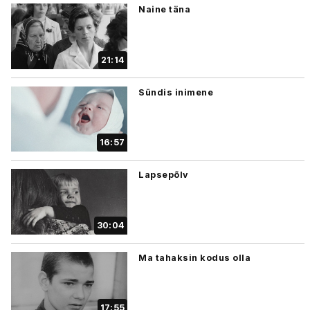
Naine täna
21:14
Sündis inimene
16:57
Lapsepõlv
30:04
Ma tahaksin kodus olla
17:55