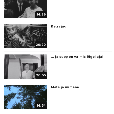
14:29
Ketrajad
20:20
… ja supp on valmis õigel ajal
20:55
Mets ja inimene
14:54