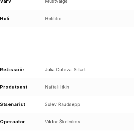
Värv
Mustvalge
Heli
Helifilm
Režissöör
Julia Guteva-Sillart
Produtsent
Naftali Itkin
Stsenarist
Sulev Raudsepp
Operaator
Viktor Školnikov