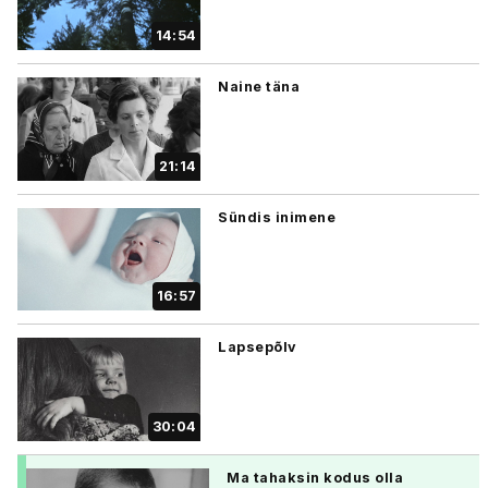
14:54
Naine täna
21:14
Sündis inimene
16:57
Lapsepõlv
30:04
Ma tahaksin kodus olla