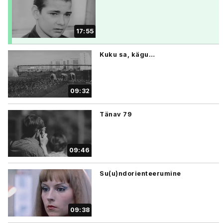
17:55
Kuku sa, kägu…
09:32
Tänav 79
09:46
Su(u)ndorienteerumine
09:38