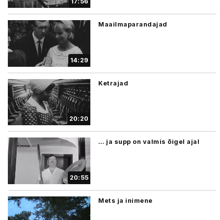
17:56
Maailmaparandajad
14:29
Ketrajad
20:20
… ja supp on valmis õigel ajal
20:55
Mets ja inimene