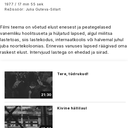
1977 / 17 min 55 sek
Režissöör: Julia Guteva-Sillart
Filmi teema on võetud elust enesest ja peategelased
vanemliku hoolitsuseta ja hüljatud lapsed, algul miilitsa
lastetoas, siis lastekodus, internaatkoolis või halvemal juhul
juba noortekoloonias. Erinevas vanuses lapsed räägivad oma
raskest elust. Intervjuud lastega on ehedad ja siirad.
Tere, tüdrukud!
21:30
Kivine hällilaul