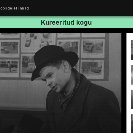
oolidele
Hinnad
Kureeritud kogu