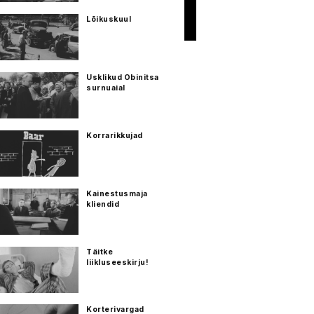
Lõikuskuul
Usklikud Obinitsa
surnuaial
Korrarikkujad
Kainestusmaja
kliendid
Täitke
liikluseeskirju!
Korterivargad