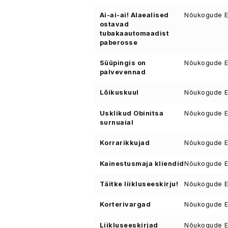
Ai-ai-ai! Alaealised
Nõukogude Ee
ostavad
tubakaautomaadist
paberosse
Süüpingis on
Nõukogude Ee
palvevennad
Lõikuskuul
Nõukogude Ee
Usklikud Obinitsa
Nõukogude Ee
surnuaial
Korrarikkujad
Nõukogude Ee
Kainestusmaja kliendid
Nõukogude Ee
Täitke liikluseeskirju!
Nõukogude Ee
Korterivargad
Nõukogude Ee
Liikluseeskirjad
Nõukogude Ee