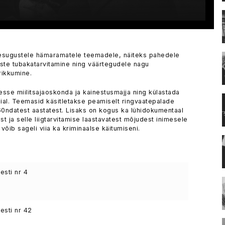
mesugustele hämaramatele teemadele, näiteks pahedele
iste tubakatarvitamine ning väärtegudele nagu
rikkumine.
esse miilitsajaoskonda ja kainestusmajja ning külastada
aial. Teemasid käsitletakse peamiselt ringvaatepalade
60ndatest aastatest. Lisaks on kogus ka lühidokumentaal
st ja selle liigtarvitamise laastavatest mõjudest inimesele
 võib sageli viia ka kriminaalse käitumiseni.
sti nr 4
sti nr 42