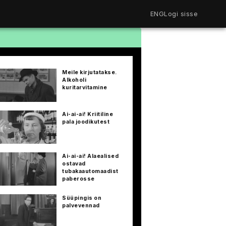
ENG
Logi sisse
Filmiriiul
Kureeritud kogud
Filmikaart
Meile kirjutatakse.
Ajajoon
Alkoholi
Koolidele
kuritarvitamine
Hinnad
ENG
Ai-ai-ai! Kriitiline
pala joodikutest
Ai-ai-ai! Alaealised
ostavad
tubakaautomaadist
paberosse
Süüpingis on
palvevennad