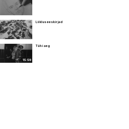
Liikluseeskirjad
Tühi aeg
15:59