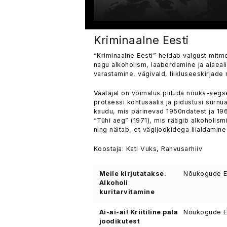
Kriminaalne Eesti
“Kriminaalne Eesti” heidab valgust mit
nagu alkoholism, laaberdamine ja alaeal
varastamine, vägivald, liikluseeskirjade 
Vaatajal on võimalus piiluda nõuka-aegs
protsessi kohtusaalis ja pidustusi surnu
kaudu, mis pärinevad 1950ndatest ja 19
“Tühi aeg” (1971), mis räägib alkoholismi
ning näitab, et vägijookidega liialdamine
Koostaja: Kati Vuks, Rahvusarhiiv
Meile kirjutatakse.
Nõukogude Ee
Alkoholi
kuritarvitamine
Ai-ai-ai! Kriitiline pala
Nõukogude Ee
joodikutest