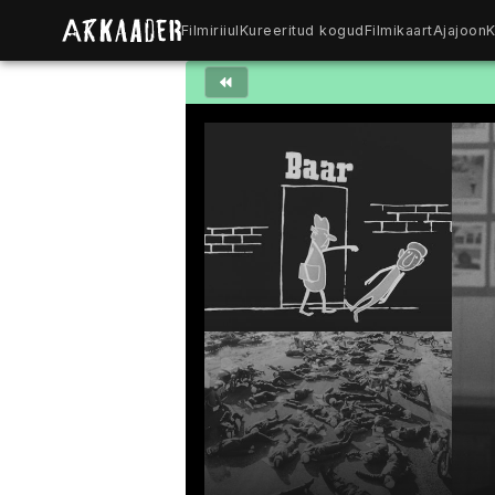
Filmiriiul
Kureeritud kogud
Filmikaart
Ajajoon
K