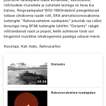
rõõmudele-muredele ja suhetele lastega nii heas kui
halvas. Ringvaatepalad 1950-1960ndatest peegeldavad
tollase ühiskonna isade rolli, EKA animatsiooniosakonna
tudengite “Rahvusvaheline isadepäev” jutustab isa rollist
linnuriigis ning BFMi tudengite lühifilm “Distants” räägib
võõrandunud isast ja pojast, kelle suhtesse toob uut
hingamist müstiline ühiskogemine paadiga udusel merel.
Koostaja: Kati Vuks, Rahvusarhiiv
Distants
24:24
Rahvusvaheline isadepäev