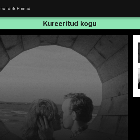
oolidele
Hinnad
Kureeritud kogu