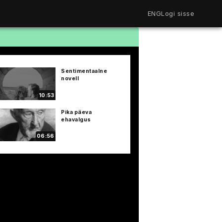
ENG
Logi sisse
Filmiriiul
Kureeritud kogud
Filmikaart
Sentimentaalne
Ajajoon
novell
Koolidele
Hinnad
10:53
ENG
Pika päeva
ehavalgus
06:56