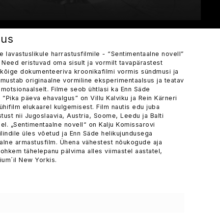
gus
lavastuslikule harrastusfilmile - “Sentimentaalne novell”
 Need eristuvad oma sisult ja vormilt tavapärastest
eelkõige dokumenteeriva kroonikafilmi vormis sündmusi ja
oomustab originaalne vormiline eksperimentaalsus ja teatav
emotsionaalselt. Filme seob ühtlasi ka Enn Säde
“Pika päeva ehavalgus” on Villu Kalviku ja Rein Kärneri
lühifilm elukaarel kulgemisest. Film nautis edu juba
tust nii Jugoslaavia, Austria, Soome, Leedu ja Balti
idel. „Sentimentaalne novell“ on Kalju Komissarovi
lindile üles võetud ja Enn Säde helikujundusega
taalne armastusfilm. Ühena vähestest nõukogude aja
ohkem tähelepanu pälvima alles viimastel aastatel,
ium´il New Yorkis.