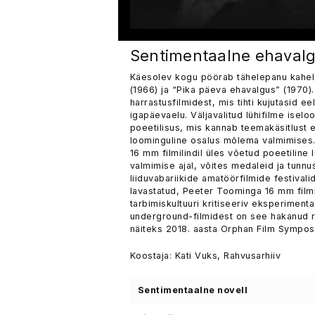
Sentimentaalne ehaval
Käesolev kogu pöörab tähelepanu kahele 
(1966) ja “Pika päeva ehavalgus” (1970).
harrastusfilmidest, mis tihti kujutasid 
igapäevaelu. Väljavalitud lühifilme isel
poeetilisus, mis kannab teemakäsitlust 
loominguline osalus mõlema valmimises. 
16 mm filmilindil üles võetud poeetiline 
valmimise ajal, võites medaleid ja tunnus
liiduvabariikide amatöörfilmide festival
lavastatud, Peeter Toominga 16 mm filmi
tarbimiskultuuri kritiseeriv eksperimen
underground-filmidest on see hakanud r
näiteks 2018. aasta Orphan Film Sympos
Koostaja: Kati Vuks, Rahvusarhiiv
Sentimentaalne novell