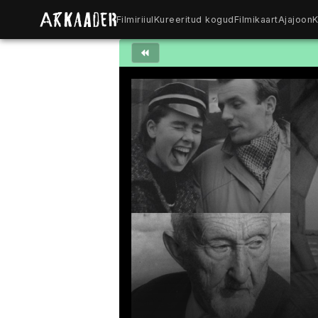
Filmiriiul
Kureeritud kogud
Filmikaart
Ajajoon
K