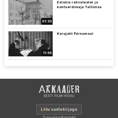
Estonia rahvateater ja
kontserdimaja Tallinnas
01:33
Karujaht Pärnumaal
11:55
EESTI FILMI KODU
Liitu uudiskirjaga
Tutvustus
Kontakt