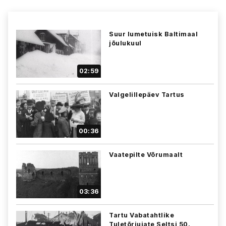
Suur lumetuisk Baltimaal
jõulukuul
02:59
Valgelillepäev Tartus
00:36
Vaatepilte Võrumaalt
03:36
Tartu Vabatahtlike
Tuletõrjujate Seltsi 50.