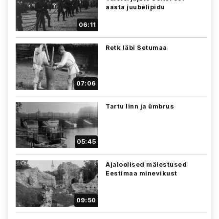
aasta juubelipidu
06:11
Retk läbi Setumaa
07:06
Tartu linn ja ümbrus
05:45
Ajaloolised mälestused
Eestimaa minevikust
09:50