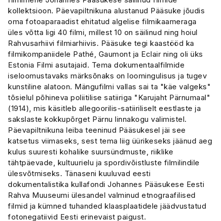
kollektsioon. Päevapiltnikuna alustanud Pääsuke jõudis
oma fotoaparaadist ehitatud algelise filmikaameraga
üles võtta ligi 40 filmi, millest 10 on säilinud ning hoiul
Rahvusarhiivi filmiarhiivis. Pääsuke tegi kaastööd ka
filmikompaniidele Pathé, Gaumont ja Eclair ning oli üks
Estonia Filmi asutajaid. Tema dokumentaalfilmide
iseloomustavaks märksõnaks on loomingulisus ja tugev
kunstiline alatoon. Mängufilmi vallas sai ta "käe valgeks"
tõsielul põhineva poliitilise satiiriga "Karujaht Pärnumaal"
(1914), mis käsitleb allegoorilis-satiiriliselt eestlaste ja
sakslaste kokkupõrget Pärnu linnakogu valimistel.
Päevapiltnikuna leiba teeninud Pääsukesel jäi see
katsetus viimaseks, sest tema liig üürikeseks jäänud aeg
kulus suuresti kohalike suursündmuste, riiklike
tähtpäevade, kultuurielu ja spordivõistluste filmilindile
ülesvõtmiseks. Tänaseni kuuluvad eesti
dokumentalistika kullafondi Johannes Pääsukese Eesti
Rahva Muuseumi ülesandel valminud etnograafilised
filmid ja kümned tuhanded klaasplaatidele jäädvustatud
fotonegatiivid Eesti erinevaist paigust.