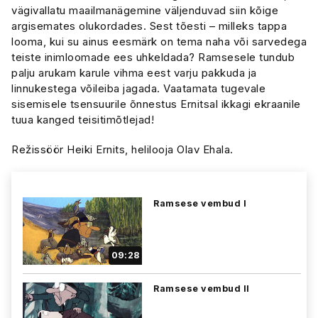
vägivallatu maailmanägemine väljenduvad siin kõige
argisemates olukordades. Sest tõesti – milleks tappa
looma, kui su ainus eesmärk on tema naha või sarvedega
teiste inimloomade ees uhkeldada? Ramsesele tundub
palju arukam karule vihma eest varju pakkuda ja
linnukestega võileiba jagada. Vaatamata tugevale
sisemisele tsensuurile õnnestus Ernitsal ikkagi ekraanile
tuua kanged teisitimõtlejad!
Režissöör Heiki Ernits, helilooja Olav Ehala.
Ramsese vembud I
09:28
Ramsese vembud II