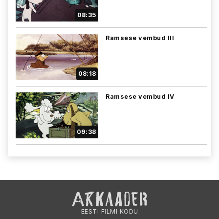
08:35
Ramsese vembud III
08:18
Ramsese vembud IV
09:38
EESTI FILMI KODU