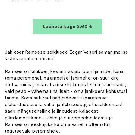
Laenuta kogu 2.60 €
Jahikoer Ramsese seiklused Edgar Valteri samanimelise
lasteraamatu motiividel.
Ramses on jahikoer, kes armastab loomi ja linde. Kuna
tema peremehel, hajameelsel jahimehel on suur kirg
metsa minna, ei saa Ramseski kodus lesida ja unistada,
vaid peab - vähemalt näiliselt - oma jahikoera kohustusi
täitma. Koos satuvad nad pidevalt täbaratesse
olukordadesse ja vahel juhtub sedagi, et saakloomast
saab mänguseltsiline ja lindudest-kaladest
piknikuseltskond. Lahke ja suuremeelse loomuga
Ramses on eeskujuks ka oma vahel mõtlematult
tegutsevale peremehele.