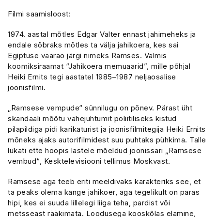
Filmi saamisloost:
1974. aastal mõtles Edgar Valter ennast jahimeheks ja
endale sõbraks mõtles ta välja jahikoera, kes sai
Egiptuse vaarao järgi nimeks Ramses. Valmis
koomiksiraamat “Jahikoera memuaarid”, mille põhjal
Heiki Ernits tegi aastatel 1985–1987 neljaosalise
joonisfilmi.
„Ramsese vempude“ sünnilugu on põnev. Pärast üht
skandaali mõõtu vahejuhtumit poliitiliseks kistud
pilapildiga pidi karikaturist ja joonisfilmitegija Heiki Ernits
mõneks ajaks autorifilmidest suu puhtaks pühkima. Talle
lükati ette hoopis lastele mõeldud joonissari „Ramsese
vembud“, Kesktelevisiooni tellimus Moskvast.
Ramsese aga teeb eriti meeldivaks karakteriks see, et
ta peaks olema kange jahikoer, aga tegelikult on paras
hipi, kes ei suuda lillelegi liiga teha, pardist või
metsseast rääkimata. Loodusega kooskõlas elamine,