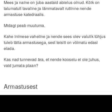
Mees ja naine on juba aastaid abielus olnud. Kõik on
talumatult tavaline ja lämmatavalt rutiinne nende
armastuse katedraalis.
Midagi peab muutuma.
Kahe inimese vaheline ja nende sees olev valulik tühjus
tuleb täita armastusega, sest teisiti on võimatu edasi
elada.
Kas nad tunnevad ära, et nende kooselu ei ole juhus,
vaid jumala plaan?
Armastusest