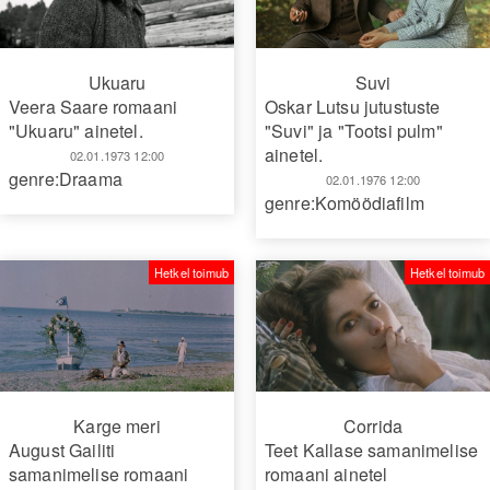
Ukuaru
Suvi
Veera Saare romaani
Oskar Lutsu jutustuste
"Ukuaru" ainetel.
"Suvi" ja "Tootsi pulm"
ainetel.
02.01.1973 12:00
genre:Draama
02.01.1976 12:00
genre:Komöödiafilm
Hetkel toimub
Hetkel toimub
Karge meri
Corrida
August Gailiti
Teet Kallase samanimelise
samanimelise romaani
romaani ainetel