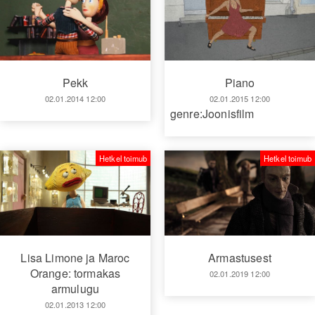
Piano
Pekk
02.01.2015 12:00
02.01.2014 12:00
genre:Joonisfilm
Hetkel toimub
Hetkel toimub
Armastusest
Lisa Limone ja Maroc
Orange: tormakas
02.01.2019 12:00
armulugu
02.01.2013 12:00