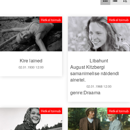
Hetkel toimub
Hetkel toimub
Kire lained
Libahunt
August Kitzbergi
02.01.1930 12:00
samanimelise näidendi
ainetel.
02.01.1968 12:00
genre:Draama
Hetkel toimub
Hetkel toimub