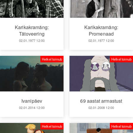
Karikakramäng:
Karikakramäng:
Tätoveering
Promenaad
02.01.1977 12:00
02.01.1977 12:00
Hetkel toimub
Hetkel toimub
Ivanipäev
69 aastat armastust
02.01.2014 12:00
02.01.2008 12:00
Hetkel toimub
Hetkel toimub