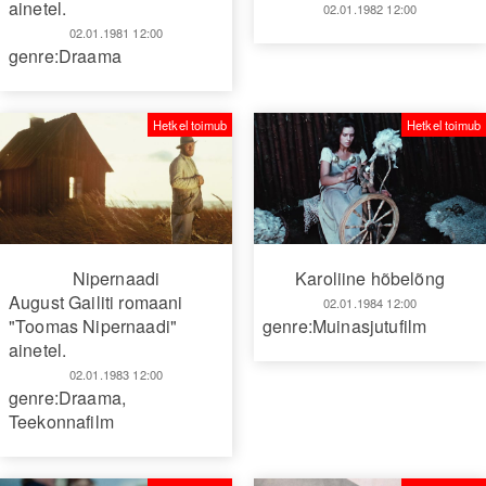
ainetel.
02.01.1982 12:00
02.01.1981 12:00
genre:Draama
Hetkel toimub
Hetkel toimub
Nipernaadi
Karoliine hõbelõng
August Gailiti romaani
02.01.1984 12:00
"Toomas Nipernaadi"
genre:Muinasjutufilm
ainetel.
02.01.1983 12:00
genre:Draama
,
Teekonnafilm