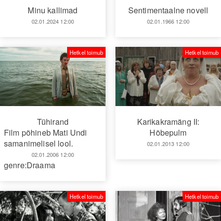
Minu kallimad
Sentimentaalne novell
02.01.2024 12:00
02.01.1966 12:00
Hetkel toimub
Hetkel toimub
Tühirand
Karikakramäng II:
Film põhineb Mati Undi
Hõbepulm
samanimelisel lool.
02.01.2013 12:00
02.01.2006 12:00
genre:Draama
Hetkel toimub
Hetkel toimub