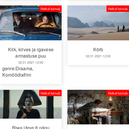
Hetkel toimub
Hetkel toimub
Kiik, kirves ja igavese
Kõrb
armastuse puu
02.01.2021 12:00
02.01.2021 12:00
genre:Draama
,
Komöödiafilm
Hetkel toimub
Hetkel toimub
Biwa järve 8 nägu