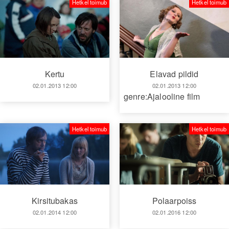
Hetkel toimub
Hetkel toimub
Kertu
Elavad pildid
02.01.2013 12:00
02.01.2013 12:00
genre:Ajalooline film
Hetkel toimub
Hetkel toimub
Kirsitubakas
Polaarpoiss
02.01.2014 12:00
02.01.2016 12:00