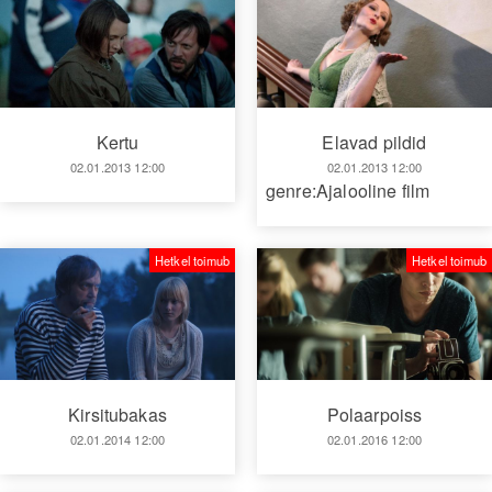
Kertu
Elavad pildid
02.01.2013 12:00
02.01.2013 12:00
genre:Ajalooline film
Hetkel toimub
Hetkel toimub
Kirsitubakas
Polaarpoiss
02.01.2014 12:00
02.01.2016 12:00