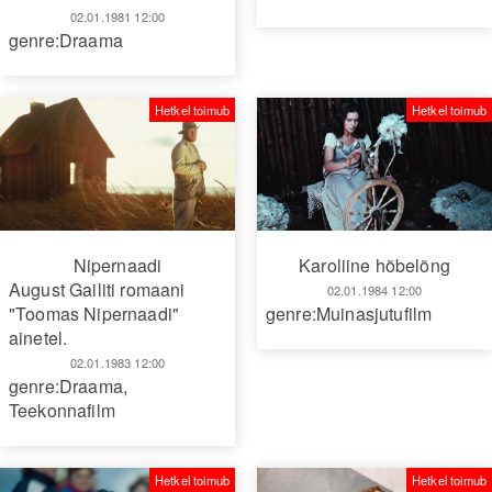
02.01.1981 12:00
genre:Draama
Hetkel toimub
Hetkel toimub
Nipernaadi
Karoliine hõbelõng
August Gailiti romaani
02.01.1984 12:00
"Toomas Nipernaadi"
genre:Muinasjutufilm
ainetel.
02.01.1983 12:00
genre:Draama
,
Teekonnafilm
Hetkel toimub
Hetkel toimub