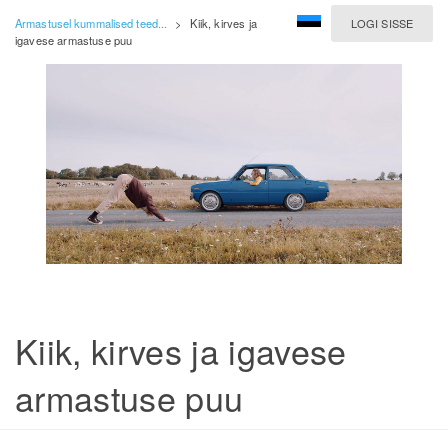
Armastusel kummalised teed...
>
Kiik, kirves ja
LOGI SISSE
igavese armastuse puu
Kiik, kirves ja igavese
armastuse puu