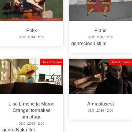
Piano
Pekk
02.01.2015 12:00
02.01.2014 12:00
genre:Joonisfilm
Hetkel toimub
Hetkel toimub
Armastusest
Lisa Limone ja Maroc
Orange: tormakas
02.01.2019 12:00
armulugu
02.01.2013 12:00
genre:Nukufilm