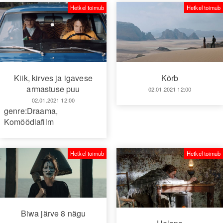
Hetkel toimub
Hetkel toimub
Kiik, kirves ja igavese
Kõrb
armastuse puu
02.01.2021 12:00
02.01.2021 12:00
genre:Draama
,
Komöödiafilm
Hetkel toimub
Hetkel toimub
Biwa järve 8 nägu