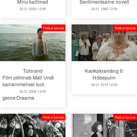
Minu kallimad
Sentimentaalne novell
02.01.2024 12:00
02.01.1966 12:00
Hetkel toimub
Hetkel toimub
Tühirand
Karikakramäng II:
Film põhineb Mati Undi
Hõbepulm
samanimelisel lool.
02.01.2013 12:00
02.01.2006 12:00
genre:Draama
Hetkel toimub
Hetkel toimub