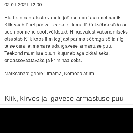
02.01.2021 12:00
Elu hammasrataste vahele jäänud noor automehaanik
Kiik saab ühel päeval teada, et tema tüdruksõbra süda on
uue noormehe poolt võidetud. Hingevalust vabanemiseks
otsustab Kiik koos filmitegijast parima sõbraga sõita riigi
teise otsa, et maha raiuda igavese armastuse puu.
Teekond müstilise puuni kujuneb aga okkaliseks,
endassevaatavaks ja kriminaalseks.
Märksõnad:
genre:Draama
,
Komöödiafilm
Kiik, kirves ja igavese armastuse puu