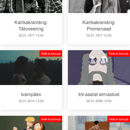
Karikakramäng:
Karikakramäng:
Tätoveering
Promenaad
02.01.1977 12:00
02.01.1977 12:00
Hetkel toimub
Hetkel toimub
Ivanipäev
69 aastat armastust
02.01.2014 12:00
02.01.2008 12:00
Hetkel toimub
Hetkel toimub