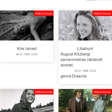
Hetkel toimub
Hetkel toimub
Kire lained
Libahunt
August Kitzbergi
02.01.1930 12:00
samanimelise näidendi
ainetel.
02.01.1968 12:00
genre:Draama
Hetkel toimub
Hetkel toimub