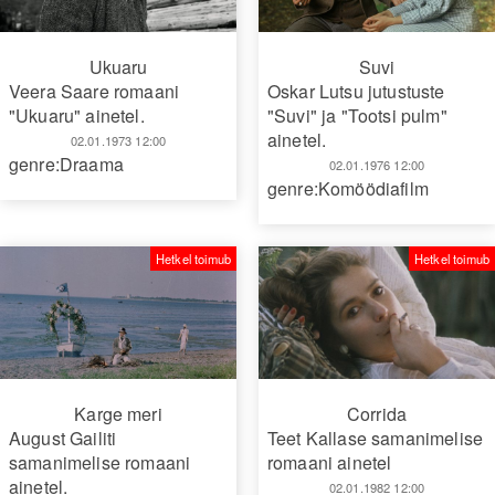
Ukuaru
Suvi
Veera Saare romaani
Oskar Lutsu jutustuste
"Ukuaru" ainetel.
"Suvi" ja "Tootsi pulm"
ainetel.
02.01.1973 12:00
genre:Draama
02.01.1976 12:00
genre:Komöödiafilm
Hetkel toimub
Hetkel toimub
Karge meri
Corrida
August Gailiti
Teet Kallase samanimelise
samanimelise romaani
romaani ainetel
ainetel.
02.01.1982 12:00