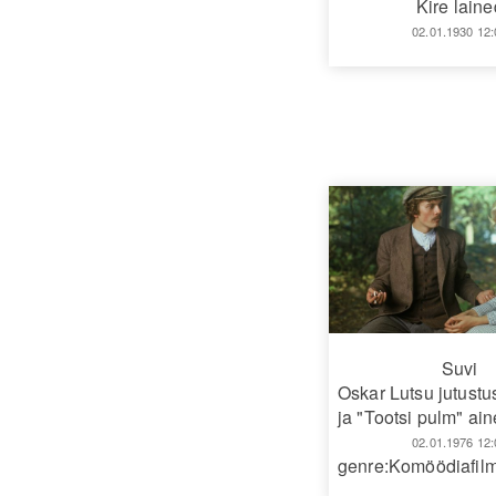
Kire laine
02.01.1930 12:
Suvi
Oskar Lutsu jutustu
ja "Tootsi pulm" ain
02.01.1976 12:
genre:Komöödiafil