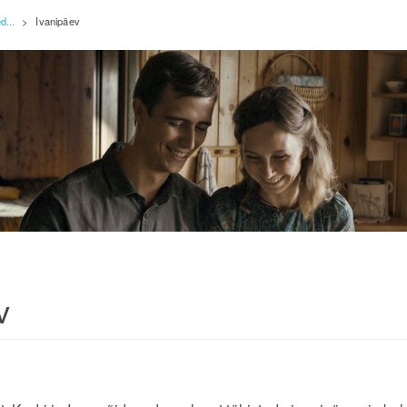
d...
>
Ivanipäev
v