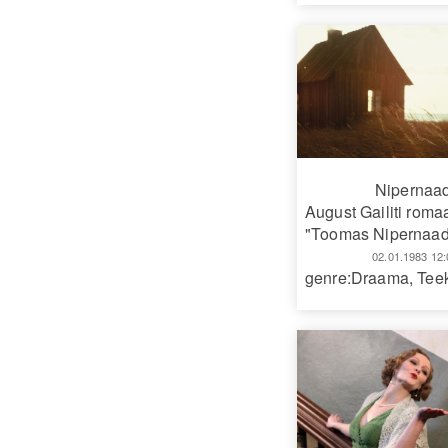
Nipernaad
August Gailiti roma
"Toomas Nipernaadi
02.01.1983 12:
genre:Draama
,
Tee