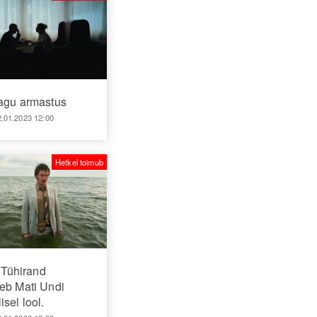
agu armastus
2.01.2023 12:00
Hetkel toimub
Tühirand
eb Mati Undi
sel lool.