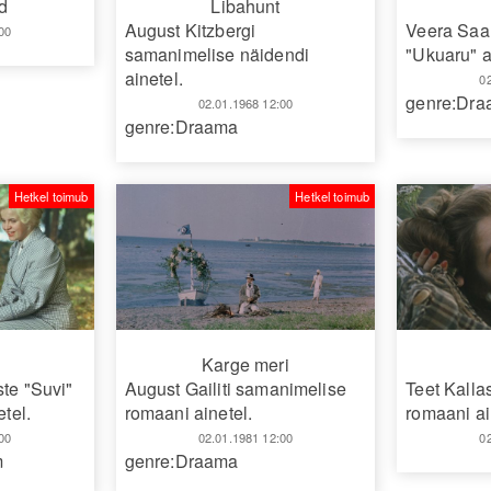
d
Libahunt
August Kitzbergi
Veera Saa
00
samanimelise näidendi
"Ukuaru" a
ainetel.
0
genre:Dr
02.01.1968 12:00
genre:Draama
Hetkel toimub
Hetkel toimub
Karge meri
ste "Suvi"
August Gailiti samanimelise
Teet Kall
etel.
romaani ainetel.
romaani ai
00
02.01.1981 12:00
0
m
genre:Draama