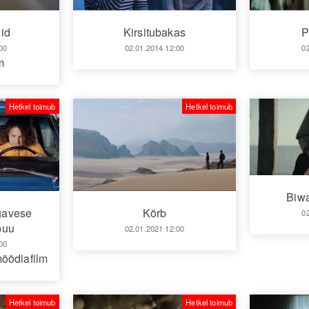
did
Kirsitubakas
P
00
02.01.2014 12:00
0
m
Hetkel toimub
Hetkel toimub
Biwa
igavese
Kõrb
0
puu
02.01.2021 12:00
00
öödiafilm
Hetkel toimub
Hetkel toimub