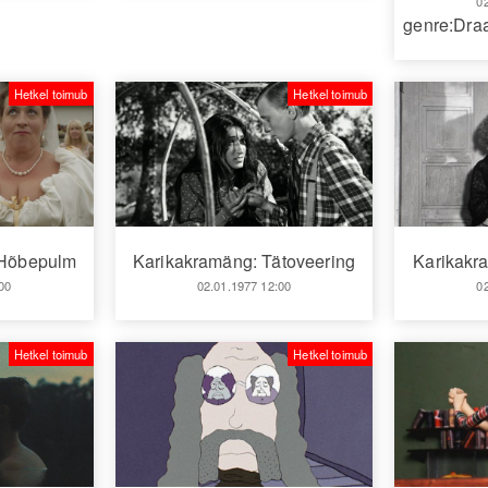
0
genre:Dr
Hetkel toimub
Hetkel toimub
 Hõbepulm
Karikakramäng: Tätoveering
Karikakr
00
02.01.1977 12:00
0
Hetkel toimub
Hetkel toimub