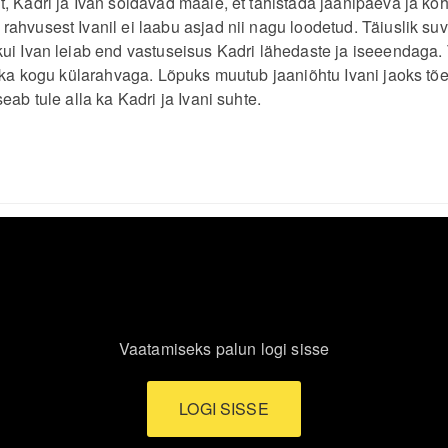
, Kadri ja Ivan sõidavad maale, et tähistada jaanipäeva ja ko
ahvusest Ivanil ei laabu asjad nii nagu loodetud. Täiuslik su
ui Ivan leiab end vastuseisus Kadri lähedaste ja iseeendaga. T
m ka kogu külarahvaga. Lõpuks muutub jaaniõhtu Ivani jaoks tõe
eab tule alla ka Kadri ja Ivani suhte.
Vaatamiseks palun logi sisse
LOGI SISSE