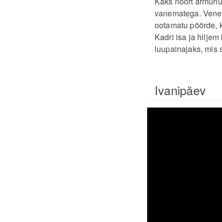
Kaks noort armunut
vanematega. Vene r
ootamatu pöörde, k
Kadri isa ja hilje
luupainajaks, mis s
Ivanipäev