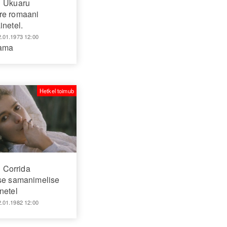
Ukuaru
re romaani
inetel.
2.01.1973 12:00
aama
Hetkel toimub
Corrida
ase samanimelise
netel
2.01.1982 12:00