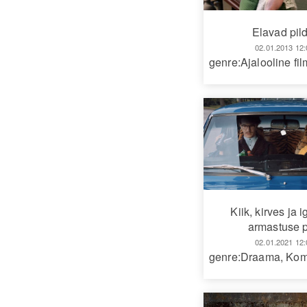
Elavad pil
02.01.2013 12:
genre:Ajalooline fil
Kiik, kirves ja 
armastuse 
02.01.2021 12:
genre:Draama
,
Kom