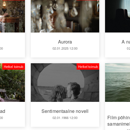
Aurora
A n
02.01.2025 12:00
0
00
Hetkel toimub
Hetkel toimub
mad
Sentimentaalne novell
Film põhin
00
02.01.1966 12:00
samanimeli