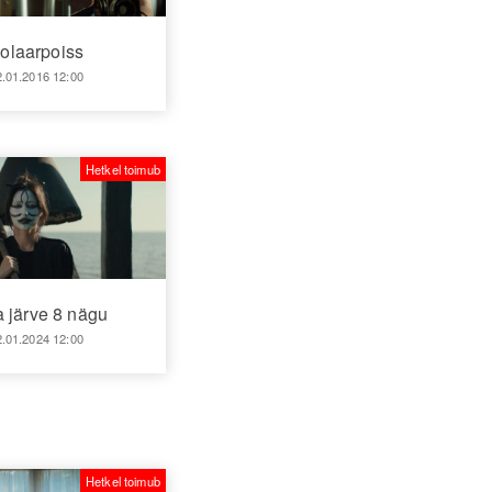
olaarpoiss
2.01.2016 12:00
Hetkel toimub
 järve 8 nägu
2.01.2024 12:00
Hetkel toimub