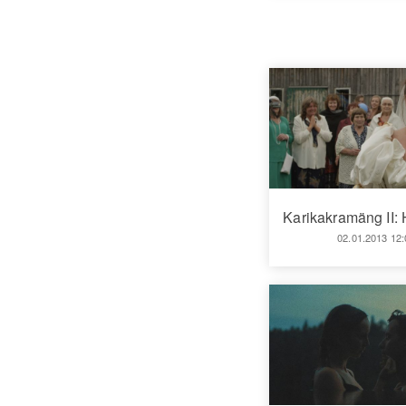
Karikakramäng II:
02.01.2013 12: