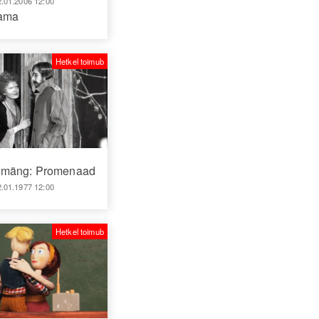
2.01.2006 12:00
aama
Hetkel toimub
amäng: Promenaad
2.01.1977 12:00
Hetkel toimub