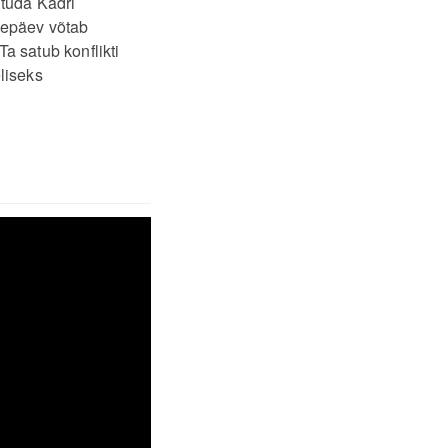
htuda Kadri
vepäev võtab
a satub konflikti
liseks