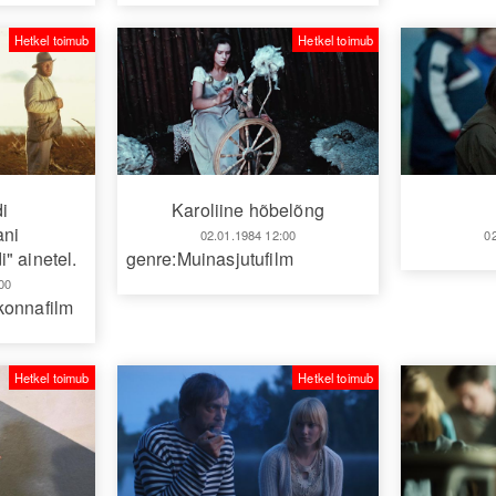
Hetkel toimub
Hetkel toimub
i
Karoliine hõbelõng
ani
02.01.1984 12:00
0
" ainetel.
genre:Muinasjutufilm
00
konnafilm
Hetkel toimub
Hetkel toimub