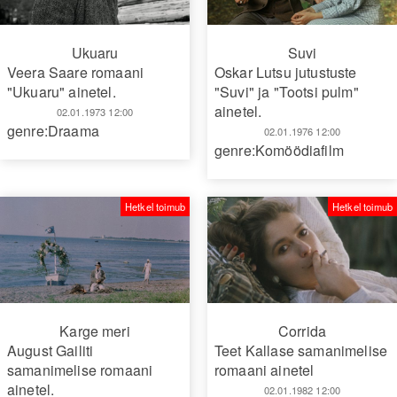
Ukuaru
Suvi
Veera Saare romaani
Oskar Lutsu jutustuste
"Ukuaru" ainetel.
"Suvi" ja "Tootsi pulm"
ainetel.
02.01.1973 12:00
genre:Draama
02.01.1976 12:00
genre:Komöödiafilm
Hetkel toimub
Hetkel toimub
Karge meri
Corrida
August Gailiti
Teet Kallase samanimelise
samanimelise romaani
romaani ainetel
ainetel.
02.01.1982 12:00