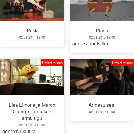
Piano
Pekk
02.01.2015 12:00
02.01.2014 12:00
genre:Joonisfilm
Hetkel toimub
Hetkel toimub
Armastusest
Lisa Limone ja Maroc
Orange: tormakas
02.01.2019 12:00
armulugu
02.01.2013 12:00
genre:Nukufilm