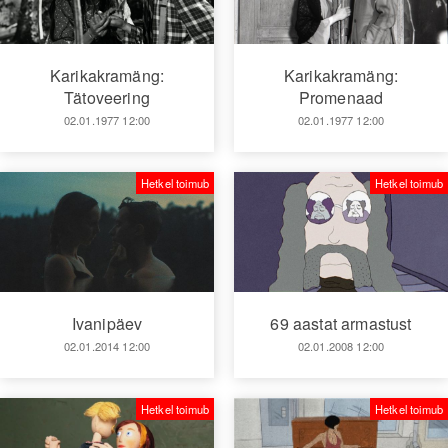
Karikakramäng:
Karikakramäng:
Tätoveering
Promenaad
02.01.1977 12:00
02.01.1977 12:00
Hetkel toimub
Hetkel toimub
Ivanipäev
69 aastat armastust
02.01.2014 12:00
02.01.2008 12:00
Hetkel toimub
Hetkel toimub