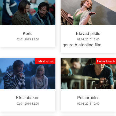
Kertu
Elavad pildid
02.01.2013 12:00
02.01.2013 12:00
genre:Ajalooline film
Hetkel toimub
Hetkel toimub
Kirsitubakas
Polaarpoiss
02.01.2014 12:00
02.01.2016 12:00