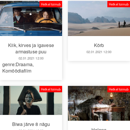
Hetkel toimub
Hetkel toimub
Kiik, kirves ja igavese
Kõrb
armastuse puu
02.01.2021 12:00
02.01.2021 12:00
genre:Draama
,
Komöödiafilm
Hetkel toimub
Hetkel toimub
Biwa järve 8 nägu
Helene