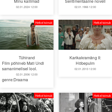
Minu kallimad
Sentimentaalne novell
02.01.2024 12:00
02.01.1966 12:00
Hetkel toimub
Hetkel toimub
Tühirand
Karikakramäng II:
Film põhineb Mati Undi
Hõbepulm
samanimelisel lool.
02.01.2013 12:00
02.01.2006 12:00
genre:Draama
Hetkel toimub
Hetkel toimub