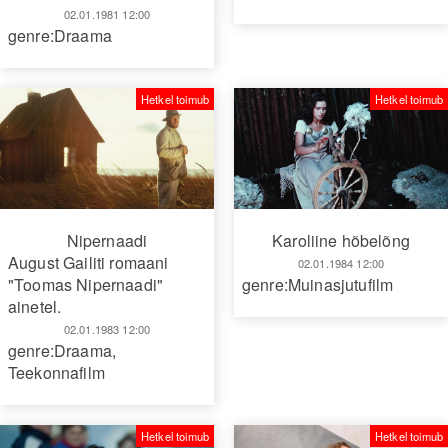
02.01.1981 12:00
genre:Draama
Hetkel toimub
Hetkel toimub
Nipernaadi
Karoliine hõbelõng
August Gailiti romaani
02.01.1984 12:00
"Toomas Nipernaadi"
genre:Muinasjutufilm
ainetel.
02.01.1983 12:00
genre:Draama
,
Teekonnafilm
Hetkel toimub
Hetkel toimub