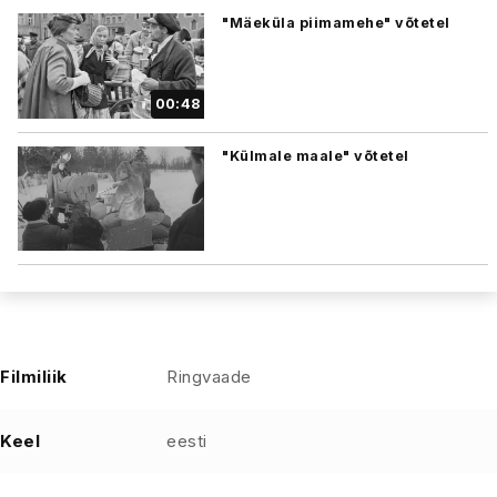
"Mäeküla piimamehe" võtetel
00:48
"Külmale maale" võtetel
Filmiliik
Ringvaade
Keel
eesti