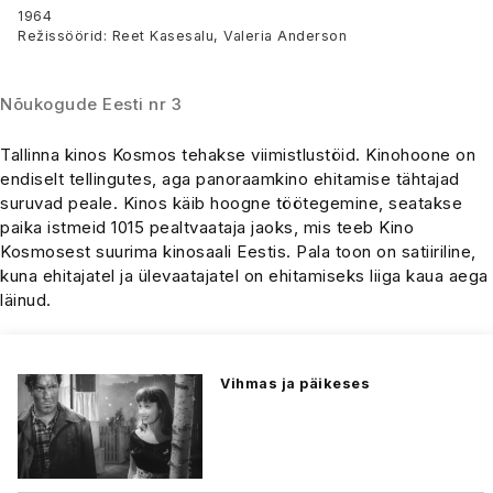
1964
Režissöörid: Reet Kasesalu, Valeria Anderson
Nõukogude Eesti nr 3
Tallinna kinos Kosmos tehakse viimistlustöid. Kinohoone on
endiselt tellingutes, aga panoraamkino ehitamise tähtajad
suruvad peale. Kinos käib hoogne töötegemine, seatakse
paika istmeid 1015 pealtvaataja jaoks, mis teeb Kino
Kosmosest suurima kinosaali Eestis. Pala toon on satiiriline,
kuna ehitajatel ja ülevaatajatel on ehitamiseks liiga kaua aega
läinud.
Vihmas ja päikeses