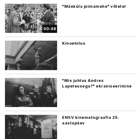
"Mäeküla piimamehe" võtetel
00:48
Kinoehitus
"Mis juhtus Andres
Lapeteusega?" ekraniseerimine
ENSV kinematograafia 25.
aastapäev