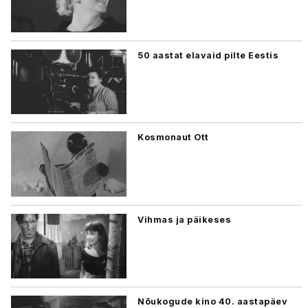
50 aastat elavaid pilte Eestis
Kosmonaut Ott
Vihmas ja päikeses
Nõukogude kino 40. aastapäev