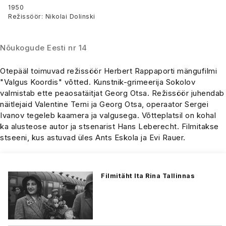
1950
Režissöör: Nikolai Dolinski
Nõukogude Eesti nr 14
Otepääl toimuvad režissöör Herbert Rappaporti mängufilmi
"Valgus Koordis" võtted. Kunstnik-grimeerija Sokolov
valmistab ette peaosatäitjat Georg Otsa. Režissöör juhendab
näitlejaid Valentine Terni ja Georg Otsa, operaator Sergei
Ivanov tegeleb kaamera ja valgusega. Võtteplatsil on kohal
ka alusteose autor ja stsenarist Hans Leberecht. Filmitakse
stseeni, kus astuvad üles Ants Eskola ja Evi Rauer.
Filmitäht Ita Rina Tallinnas