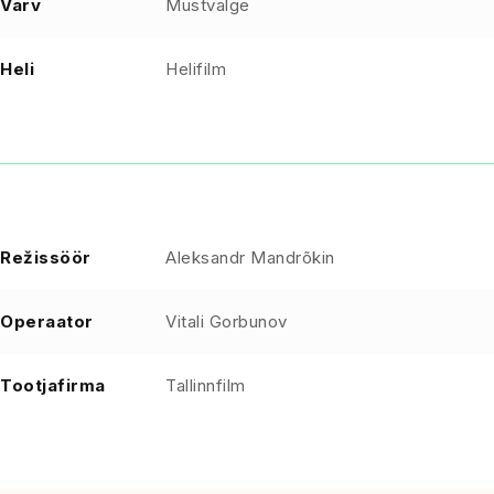
Värv
Mustvalge
Heli
Helifilm
Režissöör
Aleksandr Mandrõkin
Operaator
Vitali Gorbunov
Tootjafirma
Tallinnfilm