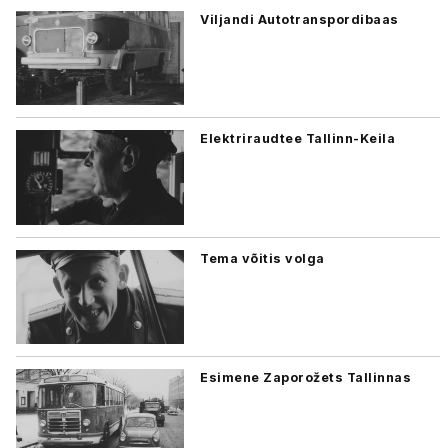
Viljandi Autotranspordibaas
Elektriraudtee Tallinn-Keila
Tema võitis volga
Esimene Zaporožets Tallinnas