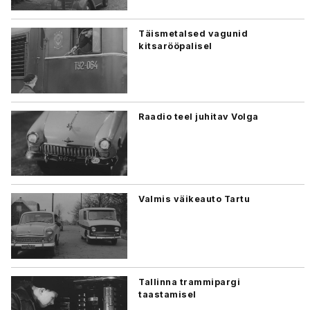
Täismetalsed vagunid
kitsarööpalisel
Raadio teel juhitav Volga
Valmis väikeauto Tartu
Tallinna trammipargi
taastamisel