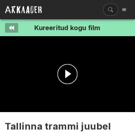
Kureeritud kogu film
Filmiriiul
Kureeritud kogud
Filmikaart
Ajajoon
Koolidele
Hinnad
Esita
ENG
video
Tallinna trammi juubel