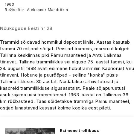
1963
Režissöör: Aleksandr Mandrõkin
Nõukogude Eesti nr 28
Trammid sõidavad hommikul depoost liinile. Aastas kasutab
trammi 70 miljonit sõitjat. Reisijad trammis, marsruut kulgeb
Tallinna kesklinnas piki Pärnu maanteed ja Ants Laikmaa
tänavat. Tallinna trammiliiklus sai alguse 75. aastat tagasi, kui
24. augustil 1888 avati esimene hobutrammiliin Kadriorust Viru
tänavani. Hobune ja puurööpad - selline "konka" püsis
Tallinna liikluses 30 aastat. Näidatakse arhiivifotosid ja -
kaadreid trammiliikluse algusaastaist. Peale sõjapurustusi
asuti rajama uusi trammiteesid. 1963. aastal on Tallinnas 36
km rööbasteed. Taas sõidetakse trammiga Pärnu maanteel,
ostjad lunastavad kassast kolme kopika eest pileti.
Esimene trollibuss