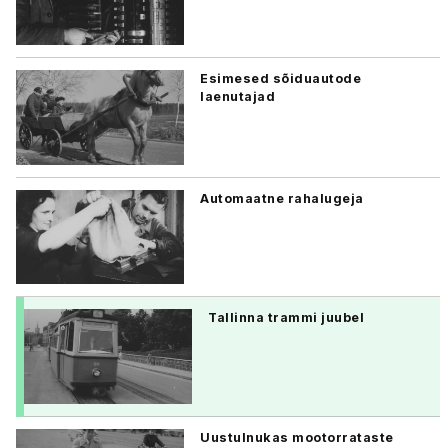
Esimesed sõiduautode
laenutajad
Automaatne rahalugeja
Tallinna trammi juubel
Uustulnukas mootorrataste