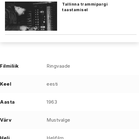
Tallinna trammipargi
taastamisel
Filmiliik
Ringvaade
Keel
eesti
Aasta
1963
Värv
Mustvalge
Heli
Helifilm