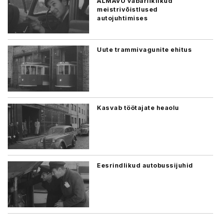
ALMAVÜ vabariiklikud
meistrivõistlused
autojuhtimises
Uute trammivagunite ehitus
Kasvab töötajate heaolu
Eesrindlikud autobussijuhid