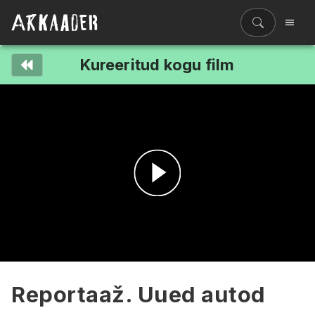
Kureeritud kogu film
Filmiriiul
Kureeritud kogud
Filmikaart
Ajajoon
Koolidele
Hinnad
Esita
ENG
video
Reportaaž. Uued autod