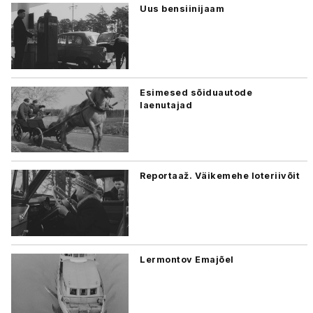
Uus bensiinijaam
Esimesed sõiduautode
laenutajad
Reportaaž. Väikemehe loteriivõit
Lermontov Emajõel