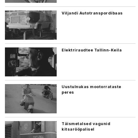
Viljandi Autotranspordibaas
Elektriraudtee Tallinn-Keila
Uustulnukas mootorrataste
peres
Täismetalsed vagunid
kitsarööpalisel