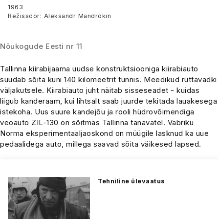
1963
Režissöör: Aleksandr Mandrõkin
Nõukogude Eesti nr 11
Tallinna kiirabijaama uudse konstruktsiooniga kiirabiauto
suudab sõita kuni 140 kilomeetrit tunnis. Meedikud ruttavadki
väljakutsele. Kiirabiauto juht näitab sisseseadet - kuidas
liigub kanderaam, kui lihtsalt saab juurde tekitada lauakesega
istekoha. Uus suure kandejõu ja rooli hüdrovõimendiga
veoauto ZIL-130 on sõitmas Tallinna tänavatel. Vabriku
Norma eksperimentaaljaoskond on müügile lasknud ka uue
pedaalidega auto, millega saavad sõita väikesed lapsed.
Tehniline ülevaatus