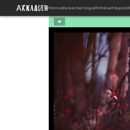
Filmiriiul
Kureeritud kogud
Filmikaart
Ajajoon
K