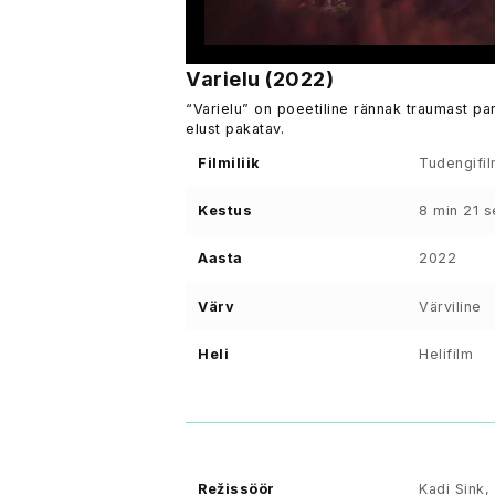
Varielu (2022)
“Varielu” on poeetiline rännak traumast p
elust pakatav.
Filmiliik
Tudengifil
Kestus
8 min 21 s
Aasta
2022
Värv
Värviline
Heli
Helifilm
Režissöör
Kadi Sink, 