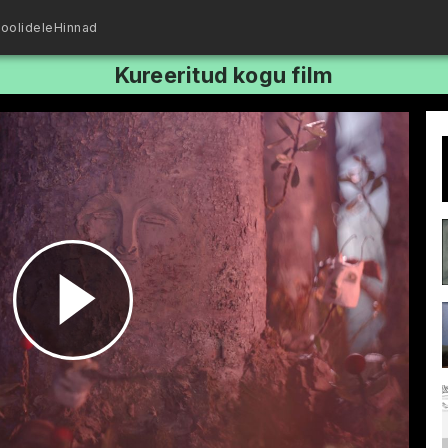
oolidele
Hinnad
Kureeritud kogu film
Esita
video