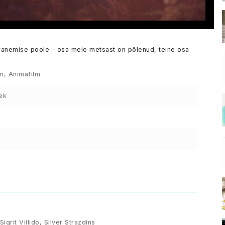
aranemise poole – osa meie metsast on põlenud, teine osa
m, Animafilm
ek
Sigrit Villido, Silver Strazdins