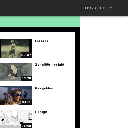
ENG
Logi sisse
Filmiriiul
Kureeritud kogud
Filmikaart
Idasadu
Ajajoon
Koolidele
Hinnad
09:07
ENG
Žonglööri teejuht
03:26
Peegeldus
03:35
DEsign
05:49