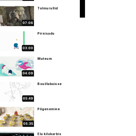
Tolmurullid
07:06
Pirnisadu
03:00
Muteum
04:09
Bouillabaisse
05:49
Põgenemine
05:35
Elu kilukarbis