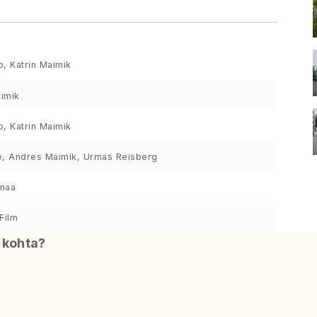
lo, Katrin Maimik
imik
lo, Katrin Maimik
e, Andres Maimik, Urmas Reisberg
maa
Film
i kohta?