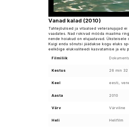
Vanad kalad (2010)
Tahtejõulised ja vitaalsed veteranujujad ei
vaadates. Nad rokivad mööda maailma ringi
nende hoiakud on elujaatavad. Üksteisele ol
Kuigi enda sõnutsi jäädakse kogu eluks spo
eelkõige elukvaliteedi kasvatamise ja elu
Filmiliik
Dokumenta
Kestus
26 min 32
Keel
eesti, ven
Aasta
2010
Värv
Värviline
Heli
Helifilm