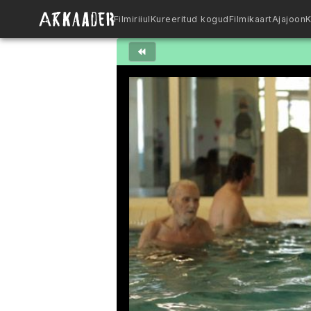
Filmiriiul
Kureeritud kogud
Filmikaart
Ajajoon
K