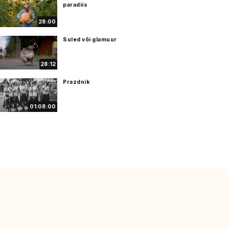
paradiis
28:00
Suled või glamuur
28:12
Prazdnik
01:08:00