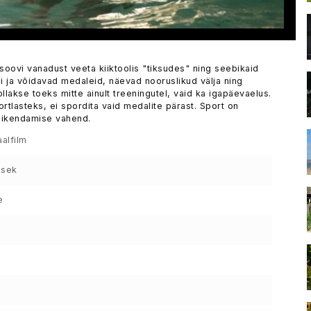
 soovi vanadust veeta kiiktoolis "tiksudes" ning seebikaid
 ja võidavad medaleid, näevad nooruslikud välja ning
lakse toeks mitte ainult treeningutel, vaid ka igapäevaelus.
rtlasteks, ei spordita vaid medalite pärast. Sport on
 pikendamise vahend.
alfilm
 sek
e