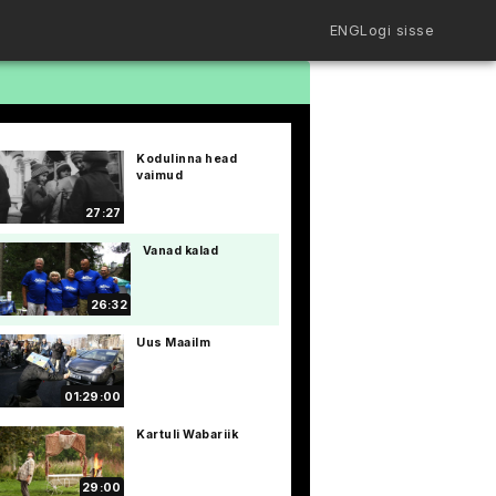
ENG
Logi sisse
Filmiriiul
Kureeritud kogud
Filmikaart
Kodulinna head
Ajajoon
vaimud
Koolidele
Hinnad
27:27
ENG
Vanad kalad
26:32
Uus Maailm
01:29:00
Kartuli Wabariik
29:00