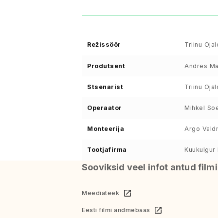
Režissöör
Triinu Oja
Produtsent
Andres Ma
Stsenarist
Triinu Oja
Operaator
Mihkel So
Monteerija
Argo Vald
Tootjafirma
Kuukulgur 
Sooviksid veel infot antud film
Meediateek
Eesti filmi andmebaas