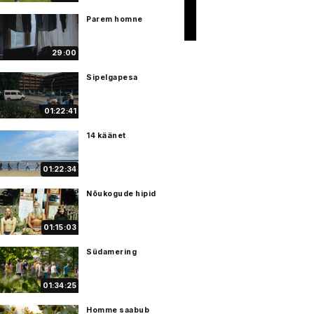
Parem homne
29:00
Sipelgapesa
01:22:41
14 käänet
01:22:34
Nõukogude hipid
01:15:03
Südamering
01:34:25
Homme saabub