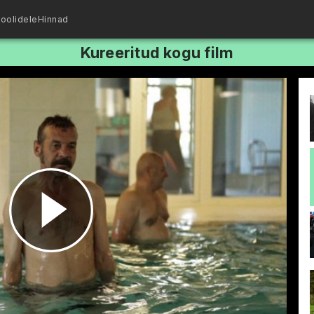
oolidele
Hinnad
Kureeritud kogu film
Esita
video