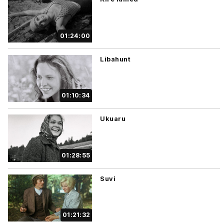
01:24:00
Libahunt
01:10:34
Ukuaru
01:28:55
Suvi
01:21:32