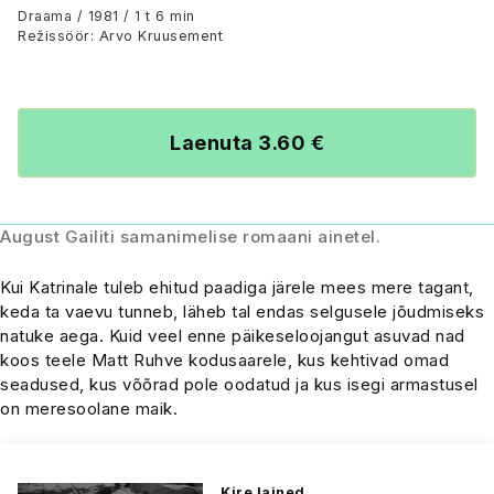
Draama / 1981 / 1 t 6 min
Režissöör: Arvo Kruusement
Laenuta 3.60 €
August Gailiti samanimelise romaani ainetel.
Kui Katrinale tuleb ehitud paadiga järele mees mere tagant,
keda ta vaevu tunneb, läheb tal endas selgusele jõudmiseks
natuke aega. Kuid veel enne päikeseloojangut asuvad nad
koos teele Matt Ruhve kodusaarele, kus kehtivad omad
seadused, kus võõrad pole oodatud ja kus isegi armastusel
on meresoolane maik.
Kire lained