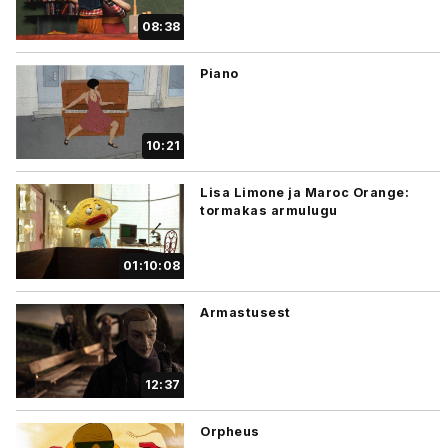
08:38
Piano
10:21
Lisa Limone ja Maroc Orange:
tormakas armulugu
01:10:08
Armastusest
12:37
Orpheus