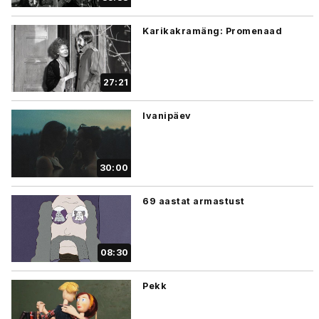
Karikakramäng: Promenaad
27:21
Ivanipäev
30:00
69 aastat armastust
08:30
Pekk