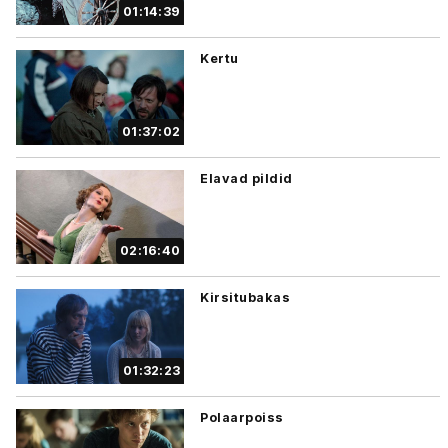
01:14:39
Kertu
01:37:02
Elavad pildid
02:16:40
Kirsitubakas
01:32:23
Polaarpoiss