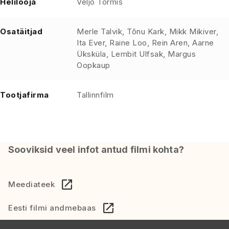
Helilooja
Veljo Tormis
Osatäitjad
Merle Talvik, Tõnu Kark, Mikk Mikiver,
Ita Ever, Raine Loo, Rein Aren, Aarne
Üksküla, Lembit Ulfsak, Margus
Oopkaup
Tootjafirma
Tallinnfilm
Sooviksid veel infot antud filmi kohta?
Meediateek
Eesti filmi andmebaas