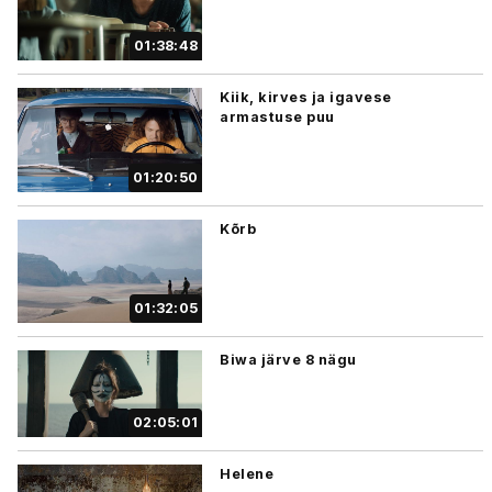
01:38:48
Kiik, kirves ja igavese
armastuse puu
01:20:50
Kõrb
01:32:05
Biwa järve 8 nägu
02:05:01
Helene