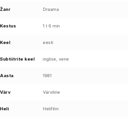
Žanr
Draama
Kestus
1 t 6 min
Keel
eesti
Subtiitrite keel
inglise, vene
Aasta
1981
Värv
Värviline
Heli
Helifilm