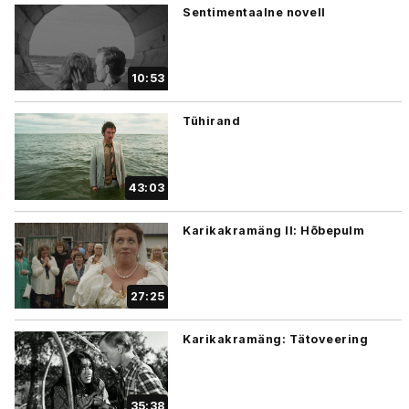
Sentimentaalne novell
10:53
Tühirand
43:03
Karikakramäng II: Hõbepulm
27:25
Karikakramäng: Tätoveering
35:38