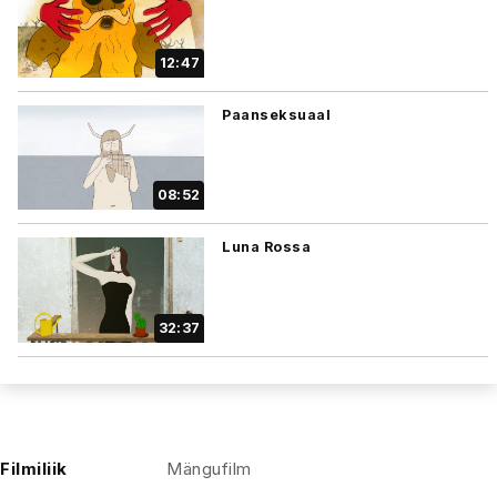
12:47
Paanseksuaal
08:52
Luna Rossa
32:37
Filmiliik
Mängufilm