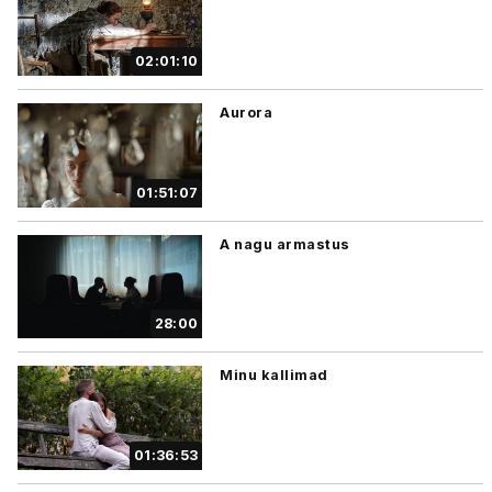
02:01:10
Aurora
01:51:07
A nagu armastus
28:00
Minu kallimad
01:36:53