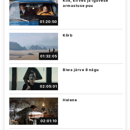
Kiik, kirves ja igavese
armastuse puu
01:20:50
Kõrb
01:32:05
Biwa järve 8 nägu
02:05:01
Helene
02:01:10