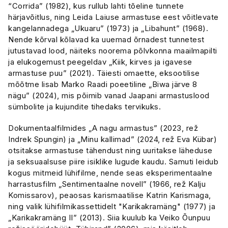
“Corrida” (1982), kus rullub lahti tõeline tunnete
härjavõitlus, ning Leida Laiuse armastuse eest võitlevate
kangelannadega „Ukuaru” (1973) ja „Libahunt” (1968).
Nende kõrval kõlavad ka uuemad õrnadest tunnetest
jutustavad lood, näiteks noorema põlvkonna maailmapilti
ja elukogemust peegeldav „Kiik, kirves ja igavese
armastuse puu” (2021). Täiesti omaette, eksootilise
mõõtme lisab Marko Raadi poeetiline „Biwa järve 8
nägu” (2024), mis põimib vanad Jaapani armastuslood
sümbolite ja kujundite tihedaks tervikuks.
Dokumentaalfilmides „A nagu armastus” (2023, rež
Indrek Spungin) ja „Minu kallimad” (2024, rež Eva Kübar)
otsitakse armastuse tähendust ning uuritakse läheduse
ja seksuaalsuse piire isiklike lugude kaudu. Samuti leidub
kogus mitmeid lühifilme, nende seas eksperimentaalne
harrastusfilm „Sentimentaalne novell” (1966, rež Kalju
Komissarov), peaosas karismaatilise Katrin Karismaga,
ning valik lühifilmikassettidelt "Karikakramäng" (1977) ja
„Karikakramäng II” (2013). Siia kuulub ka Veiko Õunpuu