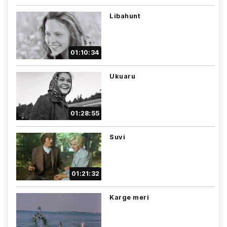
Libahunt
01:10:34
Ukuaru
01:28:55
Suvi
01:21:32
Karge meri