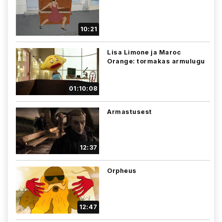
10:21
Lisa Limone ja Maroc
Orange: tormakas armulugu
01:10:08
Armastusest
12:37
Orpheus
12:47