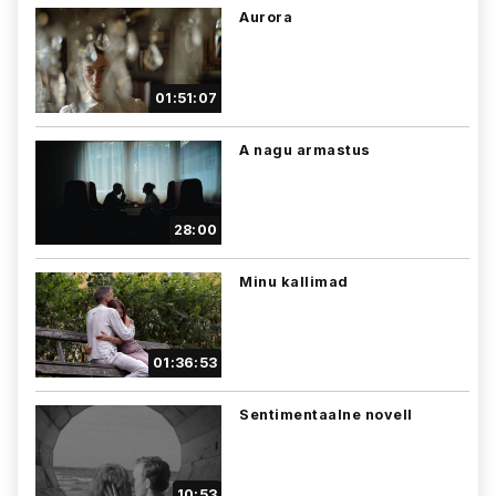
Aurora
01:51:07
A nagu armastus
28:00
Minu kallimad
01:36:53
Sentimentaalne novell
10:53