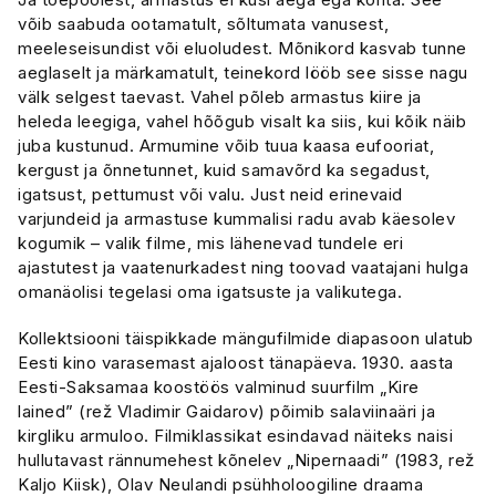
võib saabuda ootamatult, sõltumata vanusest,
meeleseisundist või eluoludest. Mõnikord kasvab tunne
aeglaselt ja märkamatult, teinekord lööb see sisse nagu
välk selgest taevast. Vahel põleb armastus kiire ja
heleda leegiga, vahel hõõgub visalt ka siis, kui kõik näib
juba kustunud. Armumine võib tuua kaasa eufooriat,
kergust ja õnnetunnet, kuid samavõrd ka segadust,
igatsust, pettumust või valu. Just neid erinevaid
varjundeid ja armastuse kummalisi radu avab käesolev
kogumik – valik filme, mis lähenevad tundele eri
ajastutest ja vaatenurkadest ning toovad vaatajani hulga
omanäolisi tegelasi oma igatsuste ja valikutega.
Kollektsiooni täispikkade mängufilmide diapasoon ulatub
Eesti kino varasemast ajaloost tänapäeva. 1930. aasta
Eesti-Saksamaa koostöös valminud suurfilm „Kire
lained” (rež Vladimir Gaidarov) põimib salaviinaäri ja
kirgliku armuloo. Filmiklassikat esindavad näiteks naisi
hullutavast rännumehest kõnelev „Nipernaadi” (1983, rež
Kaljo Kiisk), Olav Neulandi psühholoogiline draama