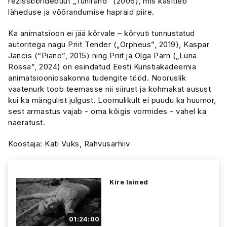
režissööridebüüt „Tühirand” (2006), mis käsitleb
läheduse ja võõrandumise hapraid piire.
Ka animatsioon ei jää kõrvale – kõrvuti tunnustatud
autoritega nagu Priit Tender („Orpheus”, 2019), Kaspar
Jancis (“Piano”, 2015) ning Priit ja Olga Pärn („Luna
Rossa”, 2024) on esindatud Eesti Kunstiakadeemia
animatsiooniosakonna tudengite tööd. Nooruslik
vaatenurk toob teemasse nii siirust ja kohmakat ausust
kui ka mängulist julgust. Loomulikult ei puudu ka huumor,
sest armastus vajab - oma kõigis vormides - vahel ka
naeratust.
Koostaja: Kati Vuks, Rahvusarhiiv
Kire lained
01:24:00