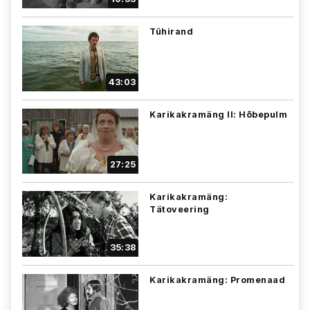
Tühirand
43:03
Karikakramäng II: Hõbepulm
27:25
Karikakramäng:
Tätoveering
35:38
Karikakramäng: Promenaad