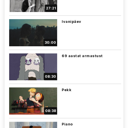
27:21
Ivanipäev
30:00
69 aastat armastust
08:30
Pekk
08:38
Piano