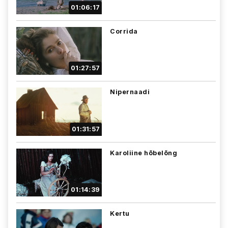
01:06:17
Corrida
01:27:57
Nipernaadi
01:31:57
Karoliine hõbelõng
01:14:39
Kertu