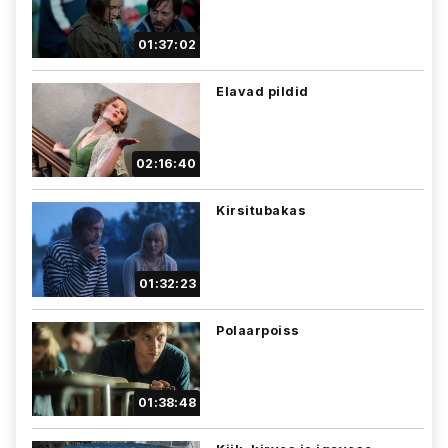
01:37:02
Elavad pildid
02:16:40
Kirsitubakas
01:32:23
Polaarpoiss
01:38:48