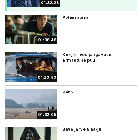
01:32:23
Polaarpoiss
01:38:48
Kiik, kirves ja igavese
armastuse puu
01:20:50
Kõrb
01:32:05
Biwa järve 8 nägu