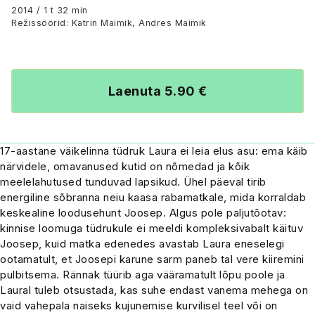
2014 / 1 t 32 min
Režissöörid: Katrin Maimik, Andres Maimik
Laenuta 5.90 €
17-aastane väikelinna tüdruk Laura ei leia elus asu: ema käib
närvidele, omavanused kutid on nõmedad ja kõik
meelelahutused tunduvad lapsikud. Ühel päeval tirib
energiline sõbranna neiu kaasa rabamatkale, mida korraldab
keskealine loodusehunt Joosep. Algus pole paljutõotav:
kinnise loomuga tüdrukule ei meeldi kompleksivabalt käituv
Joosep, kuid matka edenedes avastab Laura eneselegi
ootamatult, et Joosepi karune sarm paneb tal vere kiiremini
pulbitsema. Rännak tüürib aga vääramatult lõpu poole ja
Laural tuleb otsustada, kas suhe endast vanema mehega on
vaid vahepala naiseks kujunemise kurvilisel teel või on