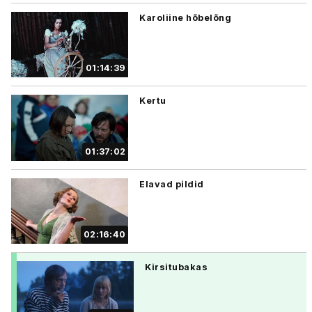
Karoliine hõbelõng
01:14:39
Kertu
01:37:02
Elavad pildid
02:16:40
Kirsitubakas