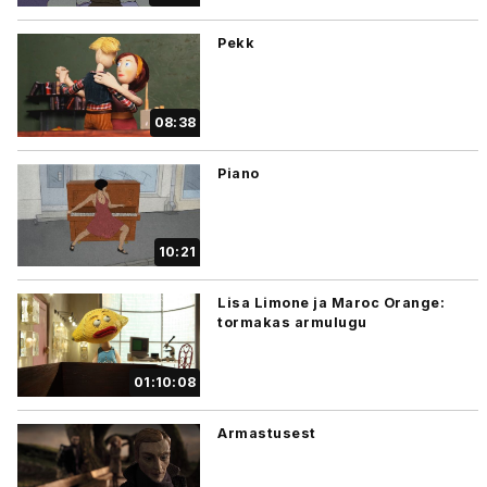
Pekk
08:38
Piano
10:21
Lisa Limone ja Maroc Orange:
tormakas armulugu
01:10:08
Armastusest