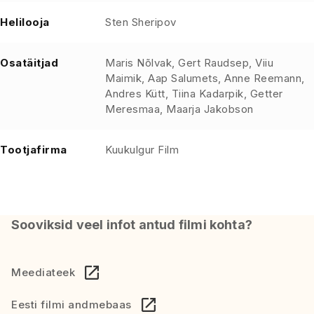
Helilooja
Sten Sheripov
Osatäitjad
Maris Nõlvak, Gert Raudsep, Viiu
Maimik, Aap Salumets, Anne Reemann,
Andres Kütt, Tiina Kadarpik, Getter
Meresmaa, Maarja Jakobson
Tootjafirma
Kuukulgur Film
Sooviksid veel infot antud filmi kohta?
Meediateek
Eesti filmi andmebaas