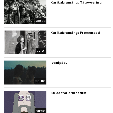
Karikakramäng: Tätoveering
35:38
Karikakramäng: Promenaad
27:21
Ivanipäev
30:00
69 aastat armastust
08:30