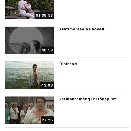
01:36:53
Sentimentaalne novell
10:53
Tühirand
43:03
Karikakramäng II: Hõbepulm
27:25