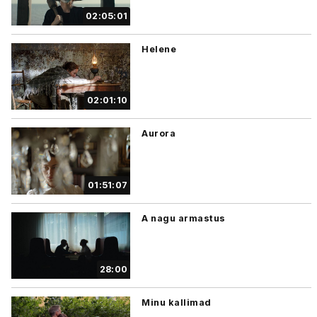
02:05:01
Helene
02:01:10
Aurora
01:51:07
A nagu armastus
28:00
Minu kallimad