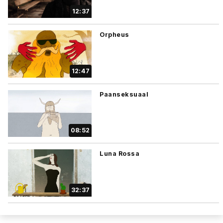
12:37
Orpheus
12:47
Paanseksuaal
08:52
Luna Rossa
32:37