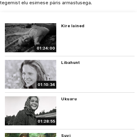
tegemist elu esimese päris armastusega.
Kire lained
01:24:00
Libahunt
01:10:34
Ukuaru
01:28:55
Suvi