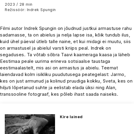
2023 / 28 min
Režissöör: Indrek Spungin
Filmi autor Indrek Spungin on jõudnud justkui armastuse rahu
sadamasse, ta on abielus ja nelja lapse isa, kõik tundub ilus,
kuid ühel päeval ütleb talle naine, et kui midagi ei muutu, siis
on armastusel ja abielul varsti kriips peal. Indrek on
segaduses. Ta võtab sõbra Taavi kaameraga kaasa ja läheb
Eestimaa peale uurima erineva sotsiaalse taustaga
eestimaalastelt, mis asi on armastus ja abielu. Teemat
laiendavad kolm isikliku puudutusega peategelast: Jarmo,
kes on just armunud ja kolinud pruudiga kokku, Sveta, kes on
hiljuti lõpetanud suhte ja eelistab elada üksi ning Alan,
transsooline fotograaf, kes põleb ihast saada naiseks.
Kire lained