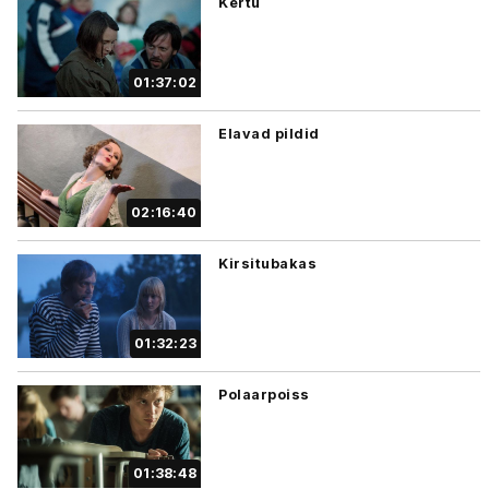
Kertu
01:37:02
Elavad pildid
02:16:40
Kirsitubakas
01:32:23
Polaarpoiss
01:38:48