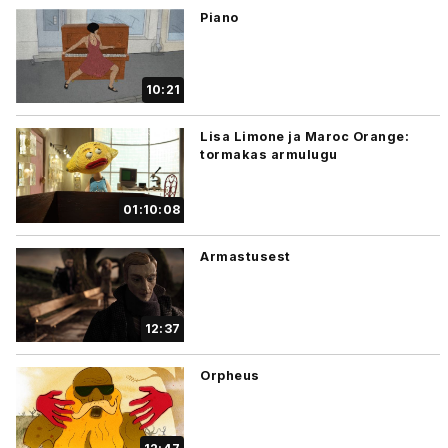
Piano
10:21
Lisa Limone ja Maroc Orange:
tormakas armulugu
01:10:08
Armastusest
12:37
Orpheus