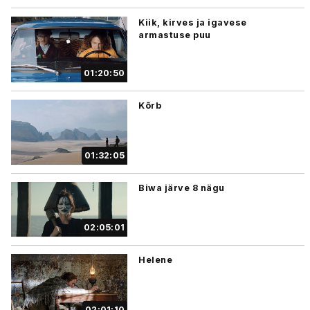
Kiik, kirves ja igavese
armastuse puu
01:20:50
Kõrb
01:32:05
Biwa järve 8 nägu
02:05:01
Helene
02:01:10