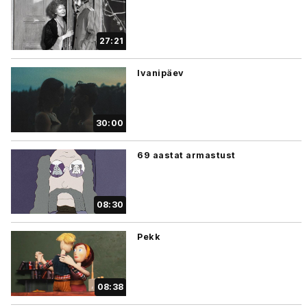
27:21
Ivanipäev
30:00
69 aastat armastust
08:30
Pekk
08:38