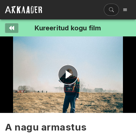
Kureeritud kogu film
Filmiriiul
Kureeritud kogud
Filmikaart
Ajajoon
Koolidele
Hinnad
Esita
ENG
video
A nagu armastus