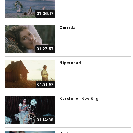
01:06:17
Corrida
01:27:57
Nipernaadi
01:31:57
Karoliine hõbelõng
01:14:39