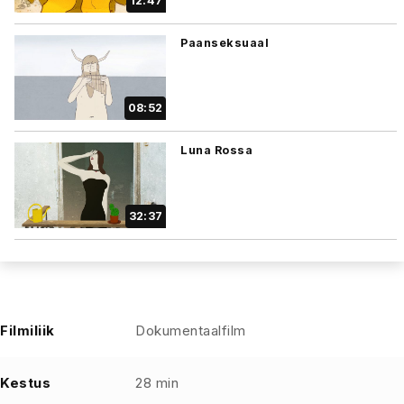
12:47
Paanseksuaal
08:52
Luna Rossa
32:37
Filmiliik
Dokumentaalfilm
Kestus
28 min