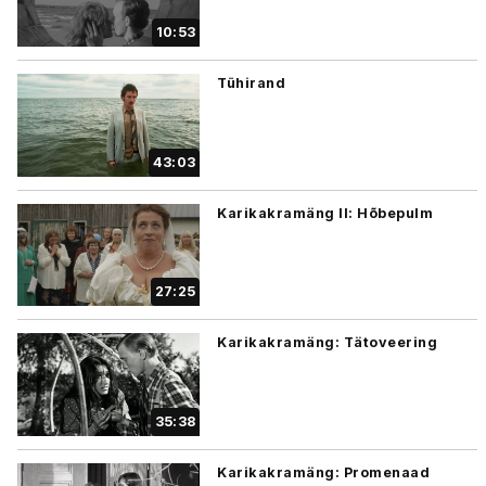
10:53
Tühirand
43:03
Karikakramäng II: Hõbepulm
27:25
Karikakramäng: Tätoveering
35:38
Karikakramäng: Promenaad