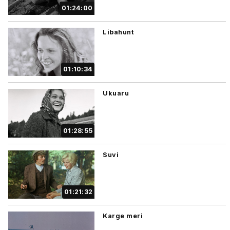
01:24:00
Libahunt
01:10:34
Ukuaru
01:28:55
Suvi
01:21:32
Karge meri