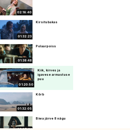
02:16:40
Kirsitubakas
01:32:23
Polaarpoiss
01:38:48
Kiik, kirves ja
igavese armastuse
puu
01:20:50
Kõrb
01:32:05
Biwa järve 8 nägu
02:05:01