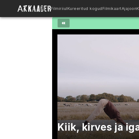
Filmiriiul
Kureeritud kogud
Filmikaart
Ajajoon
K
Kiik, kirves ja i