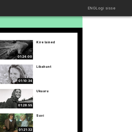
ENG
Logi sisse
Filmiriiul
Kureeritud kogud
Filmikaart
Kire lained
Ajajoon
Koolidele
Hinnad
01:24:00
ENG
Libahunt
01:10:34
Ukuaru
01:28:55
Suvi
01:21:32