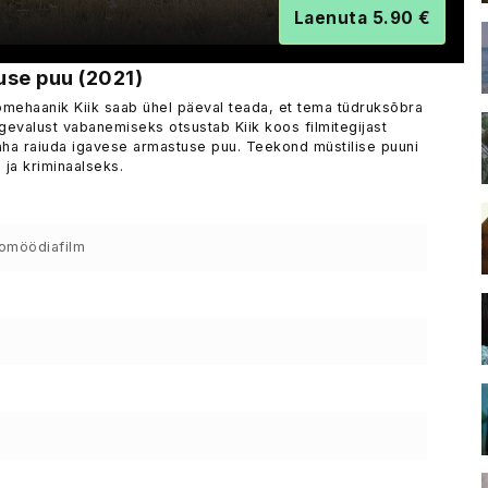
Laenuta 5.90 €
tuse puu (2021)
mehaanik Kiik saab ühel päeval teada, et tema tüdruksõbra
evalust vabanemiseks otsustab Kiik koos filmitegijast
maha raiuda igavese armastuse puu. Teekond müstilise puuni
ja kriminaalseks.
omöödiafilm