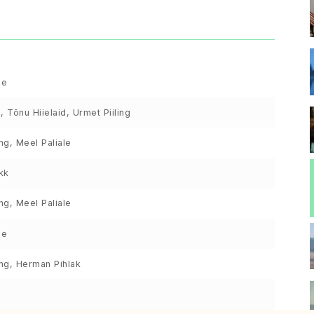
le
, Tõnu Hiielaid, Urmet Piiling
ing, Meel Paliale
kk
ing, Meel Paliale
le
ing, Herman Pihlak