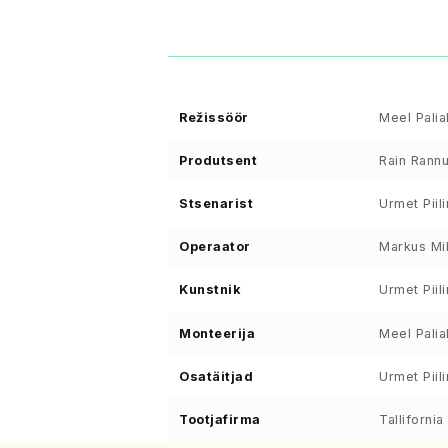
Režissöör
Meel Palia
Produtsent
Rain Rannu
Stsenarist
Urmet Piil
Operaator
Markus Mi
Kunstnik
Urmet Piil
Monteerija
Meel Palia
Osatäitjad
Urmet Piil
Tootjafirma
Tallifornia