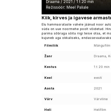
armastuse puu
Draama / 2021 / 1 t 20 min
Režissöör: Meel Paliale
Kiik, kirves ja igavese armas
Elu hammasrataste vahele jäänud noor auto
süda on uue noormehe poolt võidetud. Hing
parima sõbraga sõita riigi teise otsa, et 
kujuneb aga okkaliseks, endassevaatavaks 
Filmiliik
Mängufilm
Žanr
Draama, K
Kestus
1 t 20 min
Keel
eesti
Aasta
2021
Värv
Värviline
Heli
Helifilm