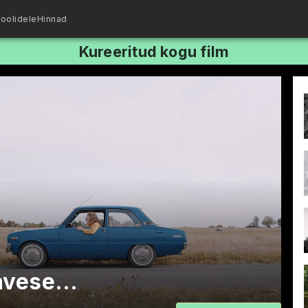
oolidele
Hinnad
Kureeritud kogu film
gavese