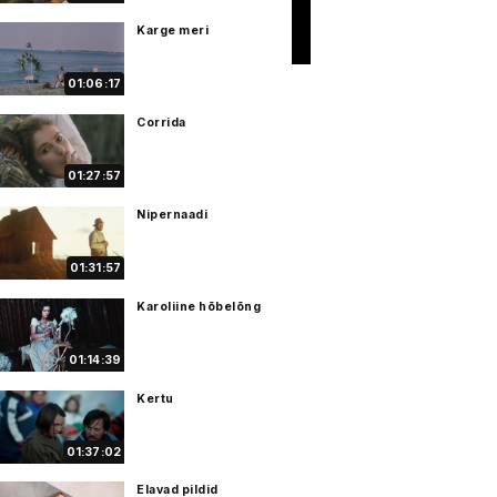
Karge meri
01:06:17
Corrida
01:27:57
Nipernaadi
01:31:57
Karoliine hõbelõng
01:14:39
Kertu
01:37:02
Elavad pildid