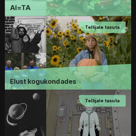
AI=TA
Tellijale tasuta
Elust kogukondades
Tellijale tasuta