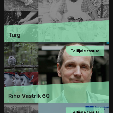
Turg
Tellijale tasuta
Riho Västrik 60
Tellijale tasuta