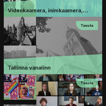
Videokaamera, inimkaamera,
kunstkaamera - sissejuhatus
videokunsti
Tasuta
Tallinna vanalinn
Tasuta