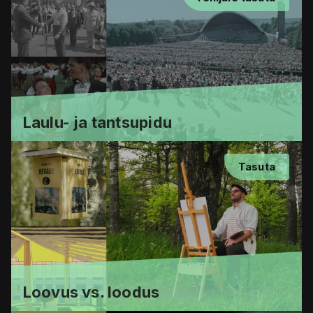
Laulu- ja tantsupidu
Tasuta
Loovus vs. loodus