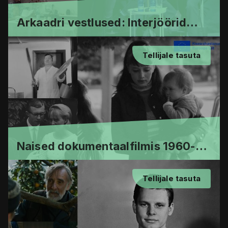
Arkaadri vestlused: Interjöörid
Eesti filmides 1980. aastatel
Tellijale tasuta
Naised dokumentaalfilmis 1960-
80ndatel
Tellijale tasuta