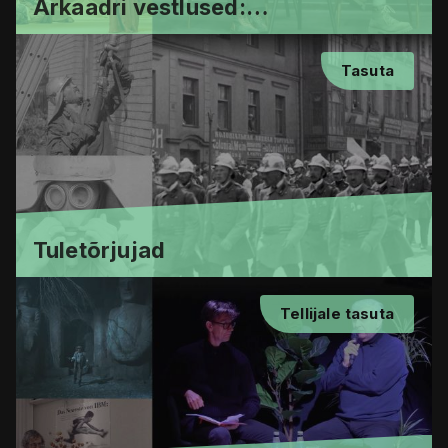
Arkaadri vestlused:
Kostüümikunstnik Mare Raidma
looming Eesti filmis
Tasuta
Tuletõrjujad
Tellijale tasuta