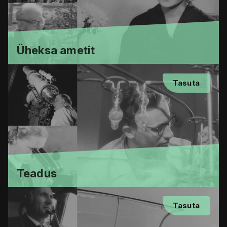
Üheksa ametit
Tasuta
Teadus
Tasuta