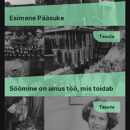
Esimene Pääsuke
Tasuta
Söömine on ainus töö, mis toidab
Tasuta