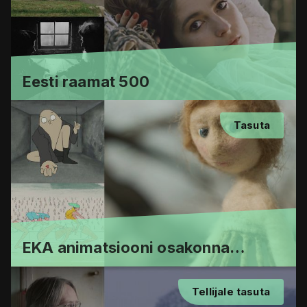
Eesti raamat 500
Tasuta
EKA animatsiooni osakonna
tudengifilmid
Tellijale tasuta