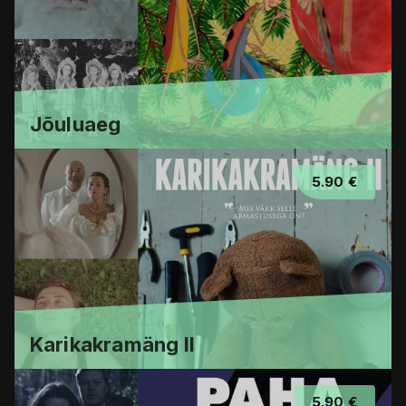
Jõuluaeg
5.90 €
Karikakramäng II
5.90 €