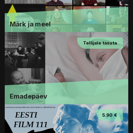
Märk ja meel
Tellijale tasuta
Emadepäev
5.90 €