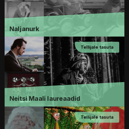
Naljanurk
Tellijale tasuta
Neitsi Maali laureaadid
Tellijale tasuta