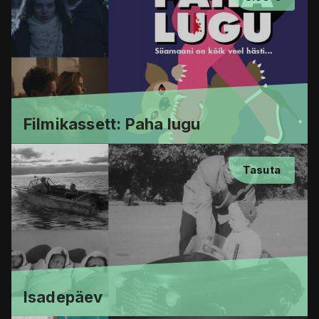
Filmikassett: Paha lugu
Tasuta
Isadepäev