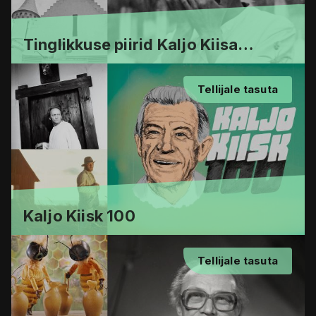
Tinglikkuse piirid Kaljo Kiisa
"Hullumeelsuses"
Tellijale tasuta
Kaljo Kiisk 100
Tellijale tasuta