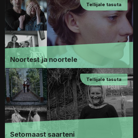
Tellijale tasuta
Noortest ja noortele
Tellijale tasuta
Setomaast saarteni